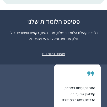
התחלתי ללמוד בעידוד
פסיפס הלומדות שלנו
שתי חברות אתן למדתי
בעבר את הפרק היומי
גלי את קהילת הלומדות שלנו, מגוון נשים, רקעים וסיפורים. כולן
במסגרת 929.
חלק מתנועה ומסע מרגש ועוצמתי.
בבית מתלהבים מאוד
מרים ונגרובר
ובשבת אני לומדת את
אפרת, ישראל
פסיפס הלומדות
הדף עם בעלי שזה
מפתיע ומשמח מאוד!
לימוד הדף הוא חלק
בלתי נפרד מהיום שלי.
לומדת בצהריים ומחכה
לזמן הזה מידי יום…
התחלתי מחוג במסכת
קידושין שהעבירה
הרבנית רייסנר במסגרת
בית המדרש כלנה בגבעת