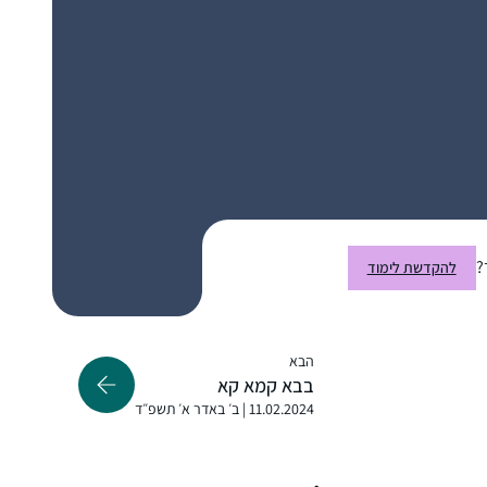
התחלתי ללמוד דף יומי שהתחילו מסכת כתובות,
לפני 7 שנים, במסגרת קבוצת לימוד שהתפרקה
די מהר, ומשם המשכתי לבד בתמיכת האיש שלי.
נעזרתי בגמרת שטיינזלץ ובשיעורים מוקלטים.
הסביבה מאד תומכת ואני מקבלת המון מילים
רחל גולדשטיין
?
להקדשת לימוד
טובות לאורך כל הדרך. מאז הסיום הגדול יש
עתניאל, ישראל
תחושה שאני חלק מדבר גדול יותר.
אני לומדת בשיטת ה”7 דפים בשבוע” של הרבנית
תרצה קלמן – כלומר, לא נורא אם לא הצלחת
הבא
ללמוד כל יום, העיקר שגמרת ארבעה דפים
בבא קמא קא
בשבוע
11.02.2024 | ב׳ באדר א׳ תשפ״ד
התחלתי ללמוד דף יומי בתחילת מסכת ברכות,