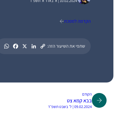
10.02.2024 | א׳ באדר א׳ תשפ״ד
הקדמה למסכת
שתפי את השיעור הזה:
הקודם
בבא קמא צט
09.02.2024 | ל׳ בשבט תשפ״ד