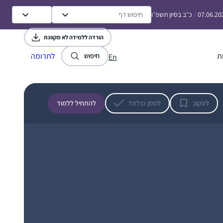
07.06.20
/
כ״ב בסיון תשפ״ו
הורדה ללמידה לא מקוונת
ת
לתרומה
חיפוש
En
לעקוב
לסמן כנלמד
להתחיל ללמוד
A friend in the SF Bay Area said in Dec 2019
that she might start listening on her
morning drive to work. I mentioned to my
husband and we decided to try the Daf
when it began in Jan 2020 as part of our
חנה פיוטרקובסקי
preparing to make Aliyah in the summer.
ירושלים, Israel