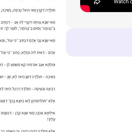
תּוֹלָדָה דְקֶרֶן מַאי הִיא? נְגִיפָה, נְשִׁיכָה, ר
מַאי שְׁנָא נְגִיחָה דְּקָרֵי לַהּ אָב – דִּכְתִיב ״כ
בִּ״נְגִיפָה״ וְסִיֵּים בִּ״נְגִיחָה״, לוֹמַר לָךְ: זו
מַאי שְׁנָא גַּבֵּי אָדָם דִּכְתִיב ״כִּי יִגַּח״, וּמַאי
אָדָם – דְּאִית לֵיהּ מַזָּלָא, כְּתִיב ״כִּי יִגַּח״;
וּמִלְּתָא אַגַּב אוֹרְחֵיהּ קָא מַשְׁמַע לַן – דּ
נְשִׁיכָה – תּוֹלָדָה דְשֵׁן הִיא! לָא; שֵׁן – יֵשׁ 
רְבִיצָה וּבְעִיטָה – תּוֹלָדָה דְרֶגֶל הִיא! לָא; ר
אֶלָּא ״תּוֹלְדוֹתֵיהֶן לָאו כַּיּוֹצֵא בָּהֶן״ דְּאָמ
אִילֵּימָא אַהָנֵי; מַאי שְׁנָא קֶרֶן – דְּכַוּוֹנָתוֹ לְה
עָלֶיךָ!
אֶלָּא תּוֹלָדָה דְקֶרֶן כְּקֶרֶן, וְכִי קָאָמַר רַב פּ