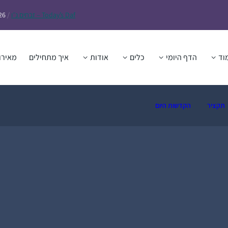
Daf – זבחים נ״ו
Today’s
/
26
וד
הדף היומי
כלים
אודות
איך מתחילים
מאירו
תקציר
הקדשות היום