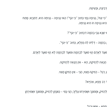
התחלתי בסיום הש”ס, יצאתי באורות. נשברתי
ְבִיצָה, וּבְעִיטָה.
פעמיים, ובשתיהם הרבנית מישל עודדה להמשיך
איפה שכולם בסבב ולהשלים כשאוכל, וכך עשיתי
ִּי יִגַּח״, נְגִיפָה נָמֵי כְּתִיב ״כִּי יִגֹּף״! הַאי נְגִיפָה – נְגִיחָה הִיא. דְּתַנְיָא: פָּתַח
וכיום השלמתי הכל. מדהים אותי שאני לומדת כל
ֹ הִיא נְגִיפָה זוֹ הִיא נְגִיחָה.
יום קצת, אפילו בחדר הלידה, בבידוד או בחו”ל.
קרן וינגרטן שרינגטון
 שְׁנָא גַּבֵּי בְּהֵמָה דִּכְתִיב ״כִּי יִגֹּף״?
לאט לאט יותר נינוחה בסוגיות. לא כולם מבינים
מודיעין, ישראל
את הרצון, בפרט כפמניסטית. חשה סיפוק גדול
 בְּהֵמָה – דְּלֵית לַהּ מַזָּלָא, כְּתִיב ״כִּי יִגֹּף״.
להכיר את המושגים וצורת החשיבה. החלום זה
להמשיך ולהתמיד ובמקביל ללמוד איך מהסוגיות
ְמוּעָד לְאָדָם הָוֵי מוּעָד לִבְהֵמָה וּמוּעָד לִבְהֵמָה לָא הָוֵי מוּעָד לְאָדָם.
נוצרה והתפתחה ההלכה.
הֲנָאָה לְהֶזֵּיקָהּ, הָא – אֵין הֲנָאָה לְהֶזֵּיקָהּ.
ֶגֶל – הֶזֵּיקָהּ מָצוּי, הָנֵי – אֵין הֶזֵּיקָן מָצוּי.
למדתי גמרא מכיתה ז- ט ב Maimonides
ַר רַב פָּפָּא, אַהֵיָיא?
School ואחרי העליה שלי בגיל 14 לימוד הגמרא,
שלא היה כל כך מקובל בימים אלה, היה די
ַזִּיק, וּמָמוֹנְךָ וּשְׁמִירָתוֹ עָלֶיךָ; הָנֵי נָמֵי – כַּוּוֹנָתָן לְהַזִּיק, וּמָמוֹנְךָ וּשְׁמִירָתָן
ספוראדי. אחרי "ההתגלות” בבנייני האומה
התחלתי ללמוד בעיקר בדרך הביתה למדתי
דבי גביר
ָפָּא – אַשֵּׁן וָרֶגֶל.