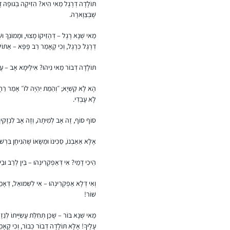
תּוֹלָדָה דְרֶגֶל מַאי הִיא? הִזִּיקָה בְּגוּפָהּ דֶּרֶךְ
שֶׁבְּצַוָּארָהּ.
מַאי שְׁנָא רֶגֶל – דְּהֶזֵּיקוֹ מָצוּי, וּמָמוֹנְךָ וּשׁ
דְרֶגֶל כְּרֶגֶל, וְכִי קָאָמַר רַב פָּפָּא – אַתּוֹ
תּוֹלָדָה דְבוֹר מַאי נִיהוּ? אִילֵּימָא אָב – עֲשָׂ
הָא לָא קַשְׁיָא; ״וְהַמֵּת יִהְיֶה לוֹ״ אָמַר רַחֲמ
לָא עָבְדִי.
סוֹף סוֹף, זֶה אָב לְמִיתָה, וְזֶה אָב לִנְזָקִין
אֶלָּא אַאַבְנוֹ, סַכִּינוֹ וּמַשָּׂאוֹ שֶׁהִנִּיחָן בִּרְשׁ
הֵיכִי דָמֵי? אִי דְּאַפְקְרִינְהוּ – בֵּין לְרַב וּבֵין
וְאִי דְּלָא אַפְקְרִינְהוּ – אִי לִשְׁמוּאֵל, דְּאָמַר: 
שׁוֹר!
מַאי שְׁנָא בּוֹר – שֶׁכֵּן תְּחִלַּת עֲשִׂיָּיתוֹ לְנֵזֶק
עָלֶיךָ! אֶלָּא תּוֹלָדָה דְבוֹר כְּבוֹר, וְכִי קָא