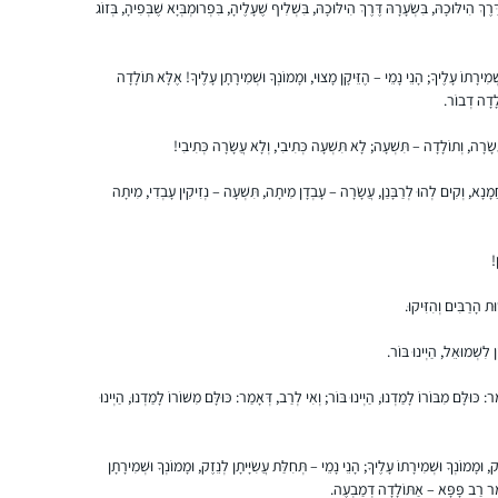
בשבילי. הצטרפתי במסכת שקלים ובאמצע
שבות בראלי
 הִילּוּכָהּ, בִּשְׂעָרָהּ דֶּרֶךְ הִילּוּכָהּ, בִּשְׁלִיף שֶׁעָלֶיהָ, בִּפְרוּמְבְּיָא שֶׁבְּפִיהָ, בְּזוֹג
הייתה הפסקה קצרה. כיום אני כבר לומדת
עתניאל, ישראל
באולפנה ולומדת דף יומי לבד מתוך גמרא של
ְמִירָתוֹ עָלֶיךָ; הָנֵי נָמֵי – הֶזֵּיקָן מָצוּי, וּמָמוֹנְךָ וּשְׁמִירָתָן עָלֶיךָ! אֶלָּא תּוֹלָדָה
טיינזלץ.
לָדָה דְבוֹר.
רָה, וְתוֹלָדָה – תִּשְׁעָה; לָא תִּשְׁעָה כְּתִיבִי, וְלָא עֲשָׂרָה כְּתִיבִי!
ָנָא, וְקִים לְהוּ לְרַבָּנַן, עֲשָׂרָה – עָבְדָן מִיתָה, תִּשְׁעָה – נְזִיקִין עָבְדִי, מִיתָה
A friend in the SF Bay Area said in Dec 2019
!
that she might start listening on her
morning drive to work. I mentioned to my
וּת הָרַבִּים וְהִזִּיקוּ.
husband and we decided to try the Daf
when it began in Jan 2020 as part of our
חנה פיוטרקובסקי
 לִשְׁמוּאֵל, הַיְינוּ בּוֹר.
preparing to make Aliyah in the summer.
ירושלים, Israel
כּוּלָּם מִבּוֹרוֹ לָמַדְנוּ, הַיְינוּ בּוֹר; וְאִי לְרַב, דְּאָמַר: כּוּלָּם מִשּׁוֹרוֹ לָמַדְנוּ, הַיְינוּ
, וּמָמוֹנְךָ וּשְׁמִירָתוֹ עָלֶיךָ; הָנֵי נָמֵי – תְּחִלַּת עֲשִׂיָּיתָן לְנֵזֶק, וּמָמוֹנְךָ וּשְׁמִירָתָן
ָמַר רַב פָּפָּא – אַתּוֹלָדָה דְמַבְעֶה.