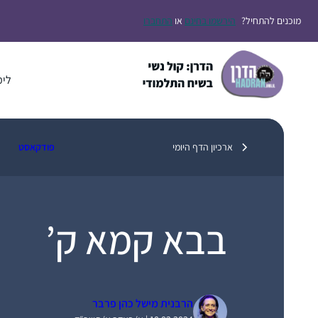
דלג
מוכנים להתחיל?
הירשמו בחינם
או
התחברו
תוכן
לימ
ארכיון הדף היומי
פודקאסט
בבא קמא ק’
הרבנית מישל כהן פרבר