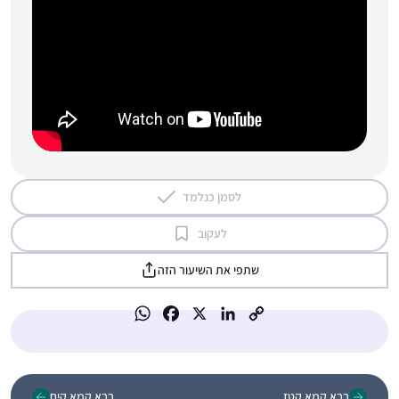
לסמן כנלמד
לעקוב
שתפי את השיעור הזה
בבא קמא קטז
בבא קמא קיח