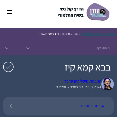
דלג
תוכן
Daf – זבחים נ״ו
Today’s
/
06.08.2026
/
כ״ג באב תשפ״ו
בבא קמא קיז
הרבנית מישל כהן פרבר
27.02.2024 | י״ח באדר א׳ תשפ״ד
הקדמה למסכת