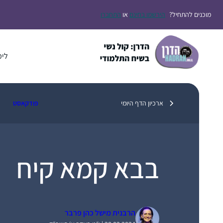
דלג
מוכנים להתחיל?
הירשמו בחינם
או
התחברו
תוכן
לימ
ארכיון הדף היומי
פודקאסט
בבא קמא קיח
הרבנית מישל כהן פרבר