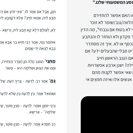
מסע המשמעותי שלנו.”
תְּנַן, אֲבָל אִם אָמַר לוֹ: ״אֵינִי יוֹדֵעַ אִם הִ
 או האם אפשר להחזירם
תָבַע לֵיהּ; אַמַּאי חַיָּיב? אֶלָּא דְּקָתָבַע לֵיהּ
לווה/גנב/שומר לא זוכר
 לא בטוח אם גנבתי”, מה הדין
לָא; לְעוֹלָם דְּלָא קָא תָבַע לֵיהּ, וְרֵישָׁא – 
 פקדון ולא הוחזר לו והנתבע
אִיתְּמַר נָמֵי, אָמַר רַבִּי חִיָּיא בַּר אַבָּא אָמַר
הכסף או לא. איך זה מסתדר
בְּבָא לָצֵאת יְדֵי שָׁמַיִם.
יט מבלי שהבעלים ידע? אם
ם הגנב הראשון חייב
מַתְנִי׳
הַגּוֹנֵב טָלֶה מִן הָעֵדֶר וְהֶחְזִירוֹ, וּמ
לה? ישנן ארבע אפשרויות
וּמָנוּ אֶת הַצֹּאן וּשְׁלֵימָה הִיא – פָּטוּר.
ם שאי אפשר לקנות מהם
אנשים אלו ואיזה חפצים אי
גְּמָ׳
אָמַר רַב: לְדַעַת – צָרִיךְ דַּעַת. שֶׁלֹּא 
וּשְׁמוּאֵל אָמַר: בֵּין לְדַעַת בֵּין שֶׁלֹּא לְדַעַת 
וְרַבִּי יוֹחָנָן אוֹמֵר: לְדַעַת – מִנְיָן פּוֹטֵר, שֶׁ
שְׁלֵימָה״ – אַרֵישָׁא.
רַב חִסְדָּא אָמַר: לְדַעַת – מִנְיָן פּוֹטֵר, שֶׁלּ