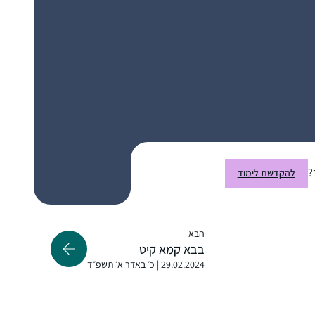
ושיננתם.
בית שמש, ישראל
התחלתי ללמוד לפני כשנתיים בשאיפה לסיים
לראשונה מסכת אחת במהלך חופשת הלידה.
?
להקדשת לימוד
אחרי מסכת אחת כבר היה קשה להפסיק…
נעה גלנט
ירוחם, ישראל
הבא
בבא קמא קיט
29.02.2024 | כ׳ באדר א׳ תשפ״ד