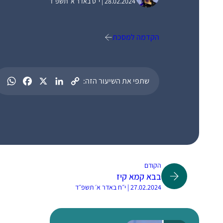
28.02.2024 | י״ט באדר א׳ תשפ״ד
הקדמה למסכת
שתפי את השיעור הזה:
הקודם
בבא קמא קיז
27.02.2024 | י״ח באדר א׳ תשפ״ד