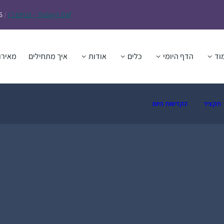
Daf – זבחים נ״ו
Today’s
/
6
וד
הדף היומי
כלים
אודות
איך מתחילים
מאירו
תקציר
הקדשות היום