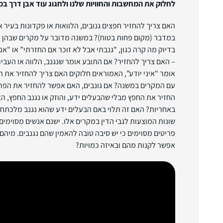
לחלוק את המחשבות והחוויות שלנו ולחגוג עוד אבן דרך ב
האם צריך להחזיר חפצים גנובים, הלוואות או פקדונות בעיר
במדבר (מקום פחות בטוח)? במשנה מדובר על מקרים שבהן ה
בדיוק מה קרה כגון, "גנבתי אבל לא זוכר אם החזרתי” או "אני
– האם צריך להחזיר? אם התובע אומר שנגנב, הלווה או העביר
אומר "איני יודע”, האמוראים חלוקים האם צריך להחזיר את 
עם המקרים במשנה? אם גונבים, האם אפשר להחזיר את הפר
החזיר את החפץ מבלי שהבעלים ידע, והוזק או נגנב החפץ, הא
באחריות? האם זה תלוי באם הבעלים ידע שהוא נגנב מלכתחי
שונות המוצעות לגבי הדין במקרים אלו. ישנם אנשים מסוימי
פריטים מסוימים כי יש סיבה טובה להאמין שהם נגנבים. מיהם 
אפשר לקנות מהם ובאיזה כמויות?