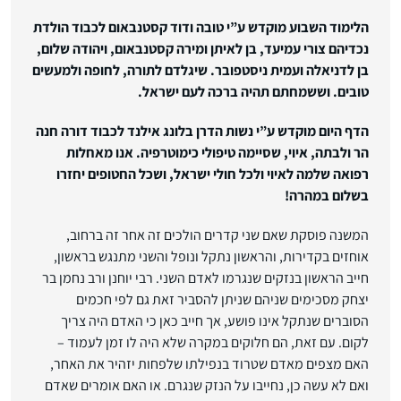
הלימוד השבוע מוקדש ע”י טובה ודוד קסטנבאום לכבוד הולדת
נכדיהם צורי עמיעד, בן לאיתן ומירה קסטנבאום, ויהודה שלום,
בן לדניאלה ועמית ניסטפובר. שיגלדם לתורה, לחופה ולמעשים
טובים. וששמחתם תהיה ברכה לעם ישראל
.
הדף היום מוקדש ע”י נשות הדרן בלונג אילנד לכבוד דורה חנה
הר ולבתה, איוי, שסיימה טיפולי כימוטרפיה
. אנו מאחלות
רפואה שלמה לאיוי ולכל חולי ישראל, ושכל החטופים יחזרו
בשלום במהרה!
המשנה פוסקת שאם שני קדרים הולכים זה אחר זה ברחוב,
אוחזים בקדירות, והראשון נתקל ונופל והשני מתנגש בראשון,
חייב הראשון בנזקים שנגרמו לאדם השני. רבי יוחנן ורב נחמן בר
יצחק מסכימים שניהם שניתן להסביר זאת גם לפי חכמים
הסוברים שנתקל אינו פושע, אך חייב כאן כי האדם היה צריך
לקום. עם זאת, הם חלוקים במקרה שלא היה לו זמן לעמוד –
האם מצפים מאדם שטרוד בנפילתו שלפחות יזהיר את האחר,
ואם לא עשה כן, נחייבו על הנזק שנגרם. או האם אומרים שאדם