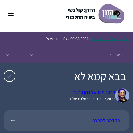
דלג
תוכן
Daf – זבחים נ״ו
Today’s
/
09.08.2026
/
כ״ו באב תשפ״ו
בבא קמא לא
הרבנית מישל כהן פרבר
03.12.2023 | כ׳ בכסלו תשפ״ד
הקדמה למסכת