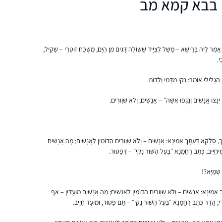
בבא קמא מב
התחלתי ללמוד דף יומי שהתחילו מסכת כתובות,
לפני 7 שנים, במסגרת קבוצת לימוד שהתפרקה
די מהר, ומשם המשכתי לבד בתמיכת האיש שלי.
נעזרתי בגמרת שטיינזלץ ובשיעורים מוקלטים.
מַר לֵיהּ בְּרֵישָׁא – מָשָׁל לְצַיָּיד שֶׁשּׁוֹלֶה דָּגִים מִן הַיָּם, מַשְׁכַּח זוּטְרֵי – שָׁקֵיל,
הסביבה מאד תומכת ואני מקבלת המון מילים
רחל גולדשטיין
י.
טובות לאורך כל הדרך. מאז הסיום הגדול יש
עתניאל, ישראל
י הַגְּלִילִי אוֹמֵר: נָקִי מִדְּמֵי וְלָדוֹת.
תחושה שאני חלק מדבר גדול יותר.
אני לומדת בשיטת ה”7 דפים בשבוע” של הרבנית
ָּצוּ אֲנָשִׁים וְנָגְפוּ אִשָּׁה״ – אֲנָשִׁים, וְלֹא שְׁוָורִים.
תרצה קלמן – כלומר, לא נורא אם לא הצלחת
ללמוד כל יום, העיקר שגמרת ארבעה דפים
בשבוע
ְ, סָלְקָא דַּעְתָּךְ אָמֵינָא: אֲנָשִׁים – וְלֹא שְׁוָורִים הַדּוֹמִין לַאֲנָשִׁים; מָה אֲנָשִׁים
חַיַּיב; כְּתַב רַחֲמָנָא ״בַּעַל הַשּׁוֹר נָקִי״ – דְּפָטוּר.
למדתי גמרא מכיתה ז- ט ב Maimonides
 שְׁמַיָּא?!
School ואחרי העליה שלי בגיל 14 לימוד הגמרא,
שלא היה כל כך מקובל בימים אלה, היה די
ְ אָמֵינָא: אֲנָשִׁים – וְלֹא שְׁוָורִים הַדּוֹמִין לַאֲנָשִׁים; מָה אֲנָשִׁים מוּעָדִין – אַף
ספוראדי. אחרי "ההתגלות” בבנייני האומה
ירִי; הֲדַר כְּתַב רַחֲמָנָא ״בַּעַל הַשּׁוֹר נָקִי״ – תָּם פָּטוּר, וּמוּעָד חַיָּיב.
התחלתי ללמוד בעיקר בדרך הביתה למדתי
דבי גביר
מפוקקטסים שונים. לאט לאט ראיתי שאני תמיד