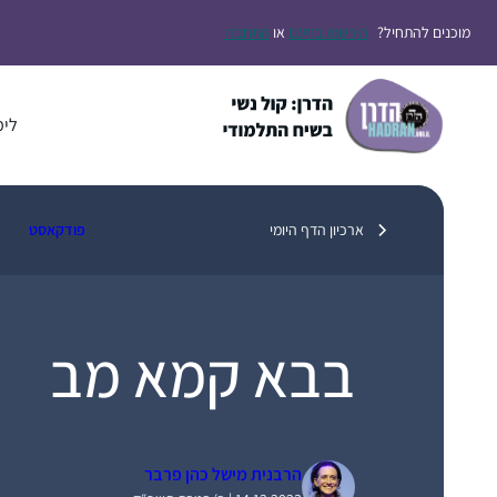
דלג
מוכנים להתחיל?
הירשמו בחינם
או
התחברו
תוכן
לימ
ארכיון הדף היומי
פודקאסט
בבא קמא מב
הרבנית מישל כהן פרבר