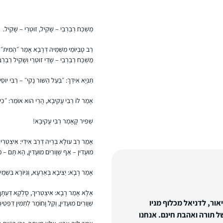
מַשְׁכַּח רַבְרְבֵי – שָׁקֵיל, זוּטְרֵי – שָׁקֵיל.
רַב טָבְיוֹמֵי מִשְּׁמֵיהּ דְּרָבָא אָמַר ״הֵמִית״ אֲ
מַשְׁכַּח רַבְרְבֵי – שָׁדֵי זוּטְרֵי וְשָׁקֵיל רַבְרְבֵ
תַּנְיָא אִידַּךְ: ״בַּעַל הַשּׁוֹר נָקִי״ – רַבִּי יוֹסֵ
אָמַר לוֹ רַבִּי עֲקִיבָא, הֲרֵי הוּא אוֹמֵר: ״כִּי יִנ
שַׁפִּיר קָאָמַר רַבִּי עֲקִיבָא!
אָמַר רַב עוּלָּא בְּרֵיהּ דְּרַב אִידִי: אִיצְטְרִיך
מוּעָדִין – אַף שְׁוָורִים מוּעָדִין, הָא תָּם – מִי
אָמַר רָבָא: יַצִּיבָא בְּאַרְעָא, וְגִיּוֹרָא בִּשְׁמֵי
אֶלָּא אָמַר רָבָא: אִיצְטְרִיךְ, סָלְקָא דַּעְתָּך
אור, לדניאל מכלוף מניו
שְׁוָורִים מוּעָדִין, וְקַל וָחוֹמֶר לְתַמִּין דִּפְטִ
ל תורה ואהבת חינם. אנחנו