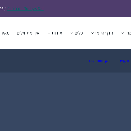
Daf – זבחים נ״ו
Today’s
/
26
וד
הדף היומי
כלים
אודות
איך מתחילים
מאירו
תקציר
הקדשות היום