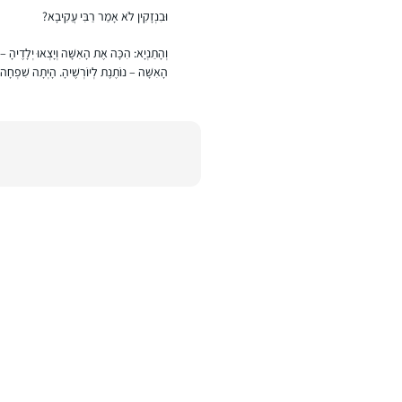
וּבִנְזָקִין לֹא אָמַר רַבִּי עֲקִיבָא?
וְהָתַנְיָא: הִכָּה אֶת הָאִשָּׁה וְיָצְאוּ יְלָדֶיהָ – 
הָאִשָּׁה – נוֹתֶנֶת לְיוֹרְשֶׁיהָ. הָיְתָה שִׁפְחָה ו