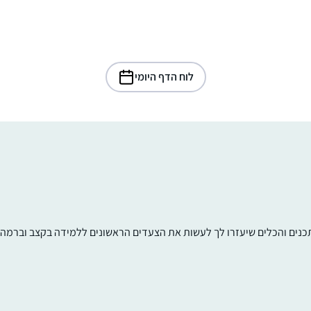
לוח הדף היומי
תכנים והכלים שיעזרו לך לעשות את הצעדים הראשונים ללמידה בקצב וברמה ש
אחרי שראיתי את הסיום הנשי של הדף היומי
בבנייני האומה זה ריגש אותי ועורר בי את הרצון
להצטרף. לא למדתי גמרא קודם לכן בכלל, אז
הכל היה לי חדש, ולכן אני לומדת בעיקר
מהשיעורים פה בהדרן, בשוטנשטיין או בחוברות
רבקה שלוס