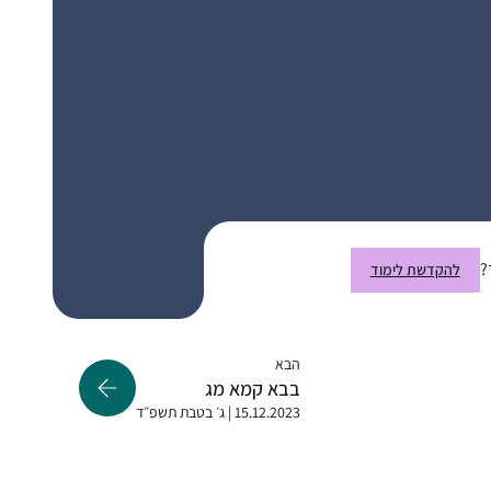
לצערי גדלתי בדור שבו לימוד גמרא לנשים לא
היה דבר שבשגרה ושנים שאני חולמת להשלים
את הפער הזה.. עד שלפני מספר שבועות, כמעט
במקרה, נתקלתי במודעת פרסומת הקוראת
?
להקדשת לימוד
להצטרף ללימוד מסכת תענית. כשקראתי את
מיכי קדוש
המודעה הרגשתי שהיא כאילו נכתבה עבורי –
מורשת, ישראל
"תמיד חלמת ללמוד גמרא ולא ידעת איך
להתחיל”, "בואי להתנסות במסכת קצרה וקלה”
הבא
בבא קמא מג
(רק היה חסר שהמודעה תיפתח במילים "מיכי
15.12.2023 | ג׳ בטבת תשפ״ד
שלום”..). קפצתי למים ו- ב”ה אני בדרך להגשמת
החלום:)