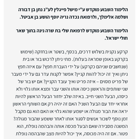
הלימוד השבוע מוקדש ע”י מישל פייגלין לע”נ נתן בן דבורה
ושלמה אלימלך, ולרפואת נכדה נריה יוסף הושע בן אביטל.
הלימוד השבוע מוקדש לרפואת שלי בת שרה נינה בתוך שאר
חולי ישראל.
קרקע נקנית בשלוש דרכים, בכסף, בשטר או בחזקה (שימוש
בקרקע באופן שמראה בעלות). מתי ניתן לרכוש בור או בית
(שנחשבים שניהם כקרקע) על ידי העברת חפץ? עם איזה חפץ
ניתן ואיך זה יכול להוות קניין? אפשר לקנות עדר גם על ידי מעבר
של פריט מסוים – איזה פריט ואיך עובד הקניין? אם יש בור של
שני שותפים והראשון כיסה אותו והשני עבר ומצא אותו גלוי ולא
כיסהו, הבעל השני חייב. באיזה שלב יחזור הבעל הראשון להיות
אחראי יחד עם הבעל השני? האם זה יהיה רק ​​אם השותף הראשון
יראה את הבור מגולה או ישמע שהוא גלוי או האם הוא גם מקבל
זמן נוסף לשכור אנשים לסגור אותו לאחר ששמע שהבור מגולה?
המשנה מסבירה שאם הבעל מכסה אותה והבהמה נופלת, הוא
פטור. אם זה היה מכוסה, איך יכול להיות מצב שהבהמה נופלת