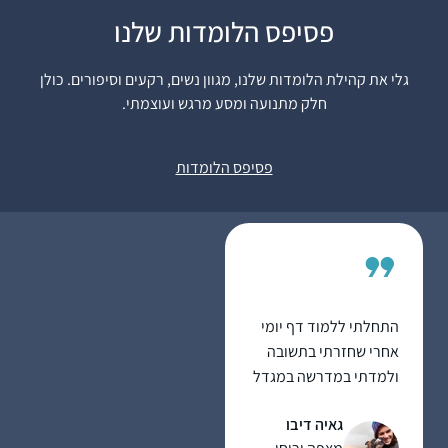
A friend in the SF Bay
פסיפס הלומדות שלנו
Area said in Dec 2019
that she might start
גלי את קהילת הלומדות שלנו, מגוון נשים, רקעים וסיפורים. כולן
listening on her
חלק מתנועה ומסע מרגש ועוצמתי.
חנה
morning drive to work.
פיוטרקובסקי
I mentioned to my
ירושלים, Israel
פסיפס הלומדות
husband and we
decided to try the Daf
when it began in Jan
2020 as part of our
preparing to make
Aliyah in the summer.
התחלתי ללמוד דף יומי
אחרי שחזרתי בתשובה
ולמדתי במדרשה במגדל
עוז. הלימוד טוב ומספק
גאיה דיבו
חומר למחשבה על