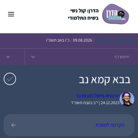
דלג
תוכן
Daf – זבחים נ״ו
Today’s
/
09.08.2026
/
כ״ו באב תשפ״ו
בבא קמא נב
הרבנית מישל כהן פרבר
24.12.2023 | י״ב בטבת תשפ״ד
הקדמה למסכת