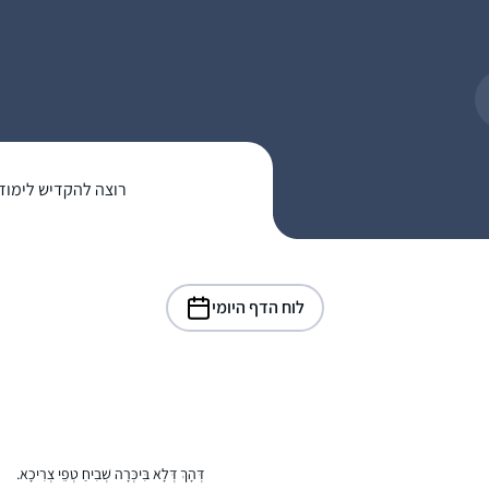
רוצה להקדיש לימוד
לוח הדף היומי
דְּהָךְ דְּלָא בִּיכְּרָה שְׁבִיחַ טְפֵי צְרִיכָא.