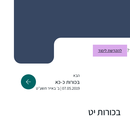
אני לומדת גמרא כעשור במסגרות שונות, ואת
הדף היומי התחלתי כשחברה הציעה שאצטרף
אליה לסיום בבנייני האומה. מאז אני לומדת עם
פודקסט הדרן, משתדלת באופן יומי אך אם לא
מספיקה, מדביקה פערים עד ערב שבת. בסבב
יעל ביר
?
להקדשת לימוד
הזה הלימוד הוא "ממעוף הציפור”, מקשיבה
רמת גן, ישראל
במהירות מוגברת תוך כדי פעילויות כמו בישול או
נהיגה, וכך רוכשת היכרות עם הסוגיות ואופן
ניתוחם על ידי חז”ל. בע”ה בסבב הבא, ואולי
הבא
בכורות כ-כא
לפני, אצלול לתוכו באופן מעמיק יותר.
07.05.2019 | ב׳ באייר תשע״ט
התחלתי ללמוד דף יומי בסבב הקודם. זכיתי
בכורות יט
לסיים אותו במעמד המרגש של הדרן. בסבב
הראשון ליווה אותי הספק, שאולי לא אצליח
לעמוד בקצב ולהתמיד. בסבב השני אני לומדת