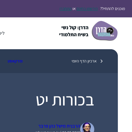
דלג
מוכנים להתחיל?
הירשמו בחינם
או
התחברו
תוכן
לימ
ארכיון הדף היומי
פודקאסט
בכורות יט
הרבנית מישל כהן פרבר