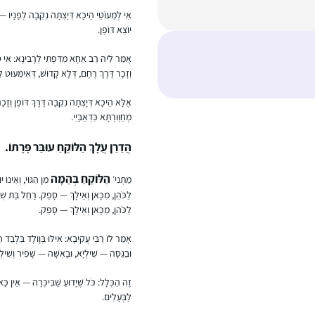
אִי לְמַעוֹטֵי הֵיכָא דְּיָצְתָה נְקֵבָה לְפָנָיו —
יוֹצֵא דּוֹפֶן.
אֲמַר לֵיהּ רַב אַחָא מִדִּפְתִּי לְרָבִינָא: אִי סָל
וְזָכָר דֶּרֶךְ רֶחֶם, דְּלָא קָדוֹשׁ, דְּאִימַּעוּט 
אֶלָּא הֵיכָא דְּיָצְתָה נְקֵבָה דֶּרֶךְ דּוֹפֶן וְזָ
מְחַוַּורְתָּא כִּדְאַבָּיֵי.
הֲדַרַן עֲלָךְ הַלּוֹקֵחַ עוּבַּר פָּרָתוֹ.
הַלּוֹקֵחַ בְּהֵמָה
מַתְנִי׳
מִן הַגּוֹי, וְאֵינוֹ
לַכֹּהֵן, מִכָּאן וְאֵילָךְ — סָפֵק. רָחֵל בַּת שְׁת
לַכֹּהֵן, מִכָּאן וְאֵילָךְ — סָפֵק.
אָמַר לוֹ רַבִּי עֲקִיבָא: אִילּוּ בְּוָולָד בִּלְבַד 
וּבַגַּסָּה — שִׁילְיָא, וּבָאִשָּׁה — שָׁפִיר וְשִׁילְ
זֶה הַכְּלָל: כֹּל שֶׁיָּדוּעַ שֶׁבִּיכְּרָה — אֵין כָ
לַבְּעָלִים.