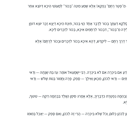
 מִ״פֶּטֶר רֶחֶם״ נָפְקָא! אֶלָּא שְׁמַע מִינַּהּ ״בְּכוֹר״ לְמַעוֹטֵי הֵיכָא דְּיוֹצֵא אַחַר
ְקָא דַעְתָּךְ בְּכוֹר לְדָבָר אֶחָד הָוֵי בְּכוֹר, תִּינַח הֵיכָא דְּיָצָא זָכָר יוֹצֵא דּוֹפֶן
התחלתי מחוג במסכת קידושין שהעבירה הרבנית
לֵידָה מִ״בְּכוֹר״, דִּבְכוֹר לִרְחָמִים אִיכָּא, בְּכוֹר לִזְכָרִים לֵיכָּא.
רייסנר במסגרת בית המדרש כלנה בגבעת
שמואל; לאחר מכן התחיל סבב הדף היומי אז
כָר דֶּרֶךְ רֶחֶם — לִיקְדַּשׁ, דְּהָא אִיכָּא בְּכוֹר לִזְכָרִים וּבְכוֹר לְרֶחֶם! אֶלָּא
הצטרפתי. לסביבה לקח זמן לעכל אבל היום
כולם תומכים ומשתתפים איתי. הלימוד לעתים
אביגיל כריסי
מעניין ומעשיר ולעתים קשה ואף הזוי… אך אני
ראש העין, ישראל
ממשיכה קדימה. הוא משפיע על היומיום שלי
 יוֹדֵעַ אִם בִּיכְּרָה אִם לֹא בִּיכְּרָה. רַבִּי יִשְׁמָעֵאל אוֹמֵר: עֵז בַּת שְׁנָתָהּ — וַדַּאי
קודם כל במרדף אחרי הדף, וגם במושגים הרבים
ַּיִם — וַדַּאי לַכֹּהֵן, מִכָּאן וְאֵילָךְ — סָפֵק. פָּרָה וַחֲמוֹר בְּנוֹת שָׁלֹשׁ — וַדַּאי
שלמדתי ובידע שהועשרתי בו, חלקו ממש מעשי
הַבְּהֵמָה נִפְטֶרֶת כִּדְבָרֶיךָ, אֶלָּא אָמְרוּ: סִימָן הַוָּולָד בִּבְהֵמָה דַּקָּה — טִינּוּף,
יָא.
. לא תמיד נהניתי מלימוד גמרא כילדה.,בל
ּאן לַכֹּהֵן כְּלוּם, וְכֹל שֶׁלֹּא בִּיכְּרָה — הֲרֵי זֶה לַכֹּהֵן, וְאִם סָפֵק — יֵאָכֵל בְּמוּמוֹ
כהתבגרתי התחלתי לאהוב את זה שוב. התחלתי
ללמוד מסכת סוטה בדף היומי לפני כחמש עשרה