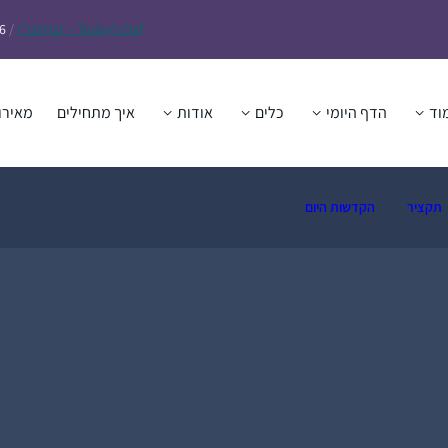
Daf – זבחים נ״ו
Today’s
/
6
וד
הדף היומי
כלים
אודות
איך מתחילים
מאירו
תקציר
הקדשות היום