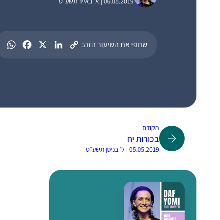
06.05.2019 | א׳ באייר תשע״ט
שתפי את השיעור הזה:
הקודם
בכורות יח
05.05.2019 | ל׳ בניסן תשע״ט