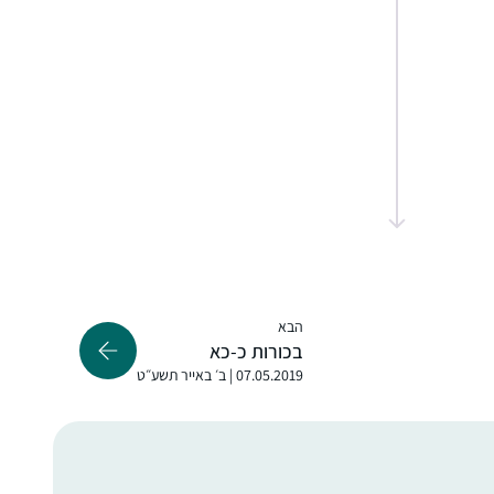
A friend in the SF Bay Area said in Dec 2019
that she might start listening on her
morning drive to work. I mentioned to my
husband and we decided to try the Daf
when it began in Jan 2020 as part of our
חנה פיוטרקובסקי
preparing to make Aliyah in the summer.
ירושלים, Israel
הבא
בכורות כ-כא
07.05.2019 | ב׳ באייר תשע״ט
"התחלתי ללמוד דף יומי במחזור הזה, בח’ בטבת
תש””ף. לקחתי על עצמי את הלימוד כדי ליצור