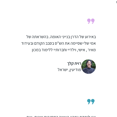
חלק, סיימתי עם החברותא שלי את כל המסכתות
הקצרות, גם כשהיינו חולות קורונה ובבידודים,
למדנו לבד, העיקר לא לצבור פער, ומחכות
ליבמות 🙂
באירוע של הדרן בנייני האומה. בהשראתה של
אמי שלי שסיימה את הש”ס בסבב הקודם ובעידוד
מאיר , אישי, וילדיי וחברותיי ללימוד במכון
למנהיגות הלכתית של רשת אור תורה סטון
ומורתיי הרבנית ענת נובוסלסקי והרבנית דבורה
רוית קלך
עברון, ראש המכון למנהיגות הלכתית.
מודיעין, ישראל
הלימוד מעשיר את יומי, מחזיר אותי גם
למסכתות שכבר סיימתי וידוע שאינו דומה מי
ששונה פרקו מאה לשונה פרקו מאה ואחת
יש
במיוחד מרתקים אותי החיבורים בין המסכתות