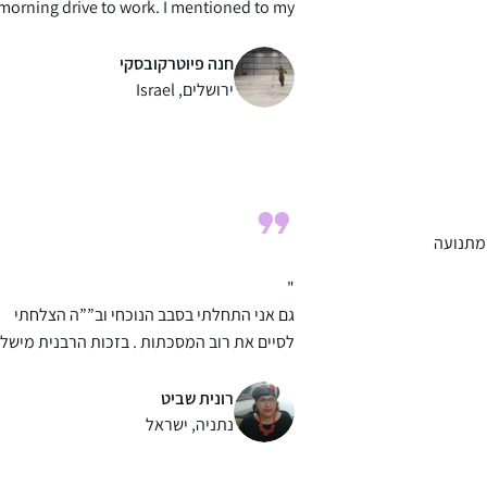
morning drive to work. I mentioned to my
husband and we decided to try the Daf
when it began in Jan 2020 as part of our
חנה פיוטרקובסקי
preparing to make Aliyah in the summer.
ירושלים, Israel
 מתנועה
"
גם אני התחלתי בסבב הנוכחי וב””ה הצלחתי
לסיים את רוב המסכתות . בזכות הרבנית מישל
משתדלת לפתוח את היום בשיעור הזום בשעה
6:20 .הלימוד הפך להיות חלק משמעותי בחיי ו
רונית שביט
ימים בהם אני מצליחה לחזור על הדף עם
נתניה, ישראל
מלמדים נוספים ששיעוריהם נמצאים במרשתת.
שמחה להיות חלק מקהילת לומדות ברחבי