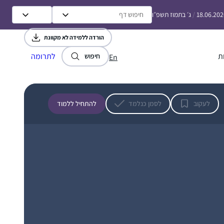
(חוץ מעירובין איכשהו). השנה כשהגעתי
מזכרת בתיה, ישראל
18.06.202
/
ג׳ בתמוז תשפ״ו
למדרשה, נכנסתי ללופ, ואני מצליחה להיות
חלק, סיימתי עם החברותא שלי את כל המסכתות
הורדה ללמידה לא מקוונת
הקצרות, גם כשהיינו חולות קורונה ובבידודים,
ת
לתרומה
למדנו לבד, העיקר לא לצבור פער, ומחכות
חיפוש
En
ליבמות 🙂
באירוע של הדרן בנייני האומה. בהשראתה של
לעקוב
לסמן כנלמד
להתחיל ללמוד
אמי שלי שסיימה את הש”ס בסבב הקודם ובעידוד
מאיר , אישי, וילדיי וחברותיי ללימוד במכון
למנהיגות הלכתית של רשת אור תורה סטון
ומורתיי הרבנית ענת נובוסלסקי והרבנית דבורה
רוית קלך
עברון, ראש המכון למנהיגות הלכתית.
מודיעין, ישראל
הלימוד מעשיר את יומי, מחזיר אותי גם
למסכתות שכבר סיימתי וידוע שאינו דומה מי
ששונה פרקו מאה לשונה פרקו מאה ואחת
במיוחד מרתקים אותי החיבורים בין המסכתות