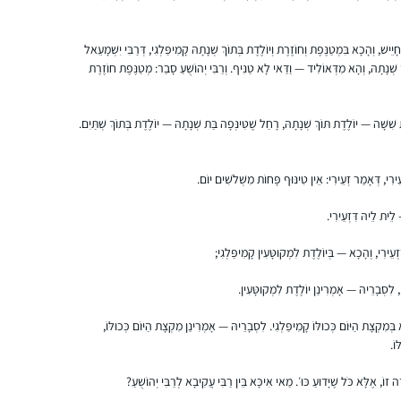
התחלתי מעט לפני תחילת הסבב הנוכחי. אני
נהנית מהאתגר של להמשיך להתמיד, מרגעים
יֵישׁ, וְהָכָא בִּמְטַנֶּפֶת וְחוֹזֶרֶת וְיוֹלֶדֶת בְּתוֹךְ שְׁנָתָהּ קָמִיפַּלְגִי, דְּרַבִּי יִשְׁמָעֵאל
של "אהה, מפה זה הגיע!” ומהאתגר
 שְׁנָתָהּ, וְהָא מִדְּאוֹלִיד — וַדַּאי לָא טַנִּיף. וְרַבִּי יְהוֹשֻׁעַ סָבַר: מְטַנֶּפֶת חוֹזֶרֶת
האינטלקטואלי
אילת-חן ודלר
ת שִׁשָּׁה — יוֹלֶדֶת תּוֹךְ שְׁנָתָהּ, רָחֵל שֶׁטִּינְּפָה בַּת שְׁנָתָהּ — יוֹלֶדֶת בְּתוֹךְ שְׁתַּיִם.
לוד, ישראל
זְעֵירִי, דְּאָמַר זְעֵירִי: אֵין טִינּוּף פָּחוֹת מִשְּׁלֹשִׁים יוֹם.
לֵית לֵיהּ דִּזְעֵירִי.
ְעֵירִי, וְהָכָא — בְּיוֹלֶדֶת לִמְקוּטָּעִין קָמִיפַּלְגִי;
התחלתי ללמוד דף לפני קצת יותר מ-5 שנים,
 לִסְבָרֵיהּ — אָמְרִינַן יוֹלֶדֶת לִמְקוּטָּעִין.
כשלמדתי רבנות בישיבת מהר”ת בניו יורק.
ְּמִקְצָת הַיּוֹם כְּכוּלּוֹ קָמִיפַּלְגִי. לִסְבָרֵיהּ — אָמְרִינַן מִקְצָת הַיּוֹם כְּכוּלּוֹ,
בדיעבד, עד אז, הייתי בלימוד הגמרא שלי כמו
וֹ.
מישהו שאוסף חרוזים משרשרת שהתפזרה, פה
משהו ושם משהו, ומאז נפתח עולם ומלואו….
מיכל כהנא
וֹ, אֶלָּא כֹּל שֶׁיָּדוּעַ כּוּ׳. מַאי אִיכָּא בֵּין רַבִּי עֲקִיבָא לְרַבִּי יְהוֹשֻׁעַ?
הדף נותן לי לימוד בצורה מאורגנת, שיטתית,