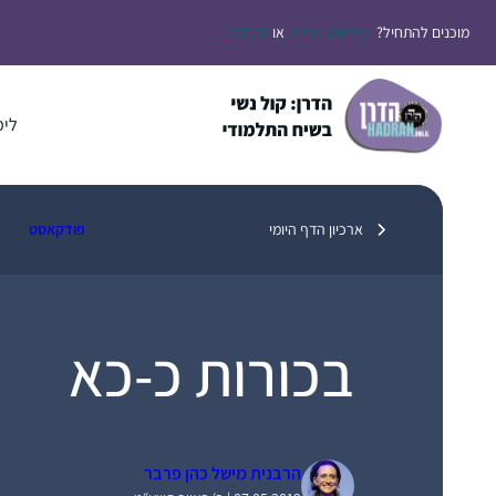
דלג
מוכנים להתחיל?
הירשמו בחינם
או
התחברו
תוכן
לימ
ארכיון הדף היומי
פודקאסט
בכורות כ-כא
הרבנית מישל כהן פרבר