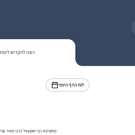
רוצה להקדיש לימוד
לוח הדף היומי
מְחַוַּורְתָּא רַבִּי יִשְׁמָעֵאל כְּרַבִּי מֵאִיר סְבִ