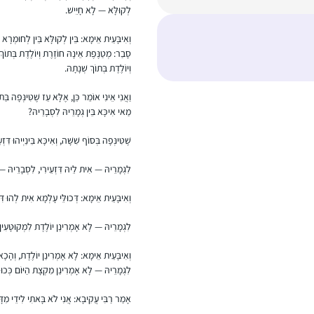
לְקוּלָּא — לָא חָיֵישׁ.
וְאִיבָּעֵית אֵימָא: בֵּין לְקוּלָּא בֵּין לְחוּמְרָא חָ
סָבַר: מְטַנֶּפֶת אֵינָהּ חוֹזֶרֶת וְיוֹלֶדֶת בְּתוֹךְ
וְיוֹלֶדֶת בְּתוֹךְ שְׁנָתָהּ.
וַאֲנִי אֵינִי אוֹמֵר כֵּן, אֶלָּא עֵז שֶׁטִּינְּפָה בַּ
מַאי אִיכָּא בֵּין גְּמָרֵיהּ לִסְבָרֵיהּ?
שֶׁטִּינְּפָה בְּסוֹף שִׁשָּׁה, וְאִיכָּא בֵּינַיְיהוּ דִּ
לִגְמָרֵיהּ — אִית לֵיהּ דִּזְעֵירִי, לִסְבָרֵיהּ — 
וְאִיבָּעֵית אֵימָא: דְּכוּלֵּי עָלְמָא אִית לְהוּ דִּז
לִגְמָרֵיהּ — לָא אָמְרִינַן יוֹלֶדֶת לִמְקוּטָּעִין,
וְאִיבָּעֵית אֵימָא: לָא אָמְרִינַן יוֹלֶדֶת, וְהָכָא ב
לִגְמָרֵיהּ — לָא אָמְרִינַן מִקְצָת הַיּוֹם כְּכוּלּ
אָמַר רַבִּי עֲקִיבָא: אֲנִי לֹא בָּאתִי לִידֵי מִדָּה ז