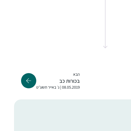
התחלתי ללמוד בעידוד שתי חברות אתן למדתי
בעבר את הפרק היומי במסגרת 929.
בבית מתלהבים מאוד ובשבת אני לומדת את
הדף עם בעלי שזה מפתיע ומשמח מאוד! לימוד
הדף הוא חלק בלתי נפרד מהיום שלי. לומדת
מרים ונגרובר
בצהריים ומחכה לזמן הזה מידי יום…
אפרת, ישראל
הבא
בכורות כב
08.05.2019 | ג׳ באייר תשע״ט
A friend in the SF Bay Area said in Dec 2019
that she might start listening on her
morning drive to work. I mentioned to my