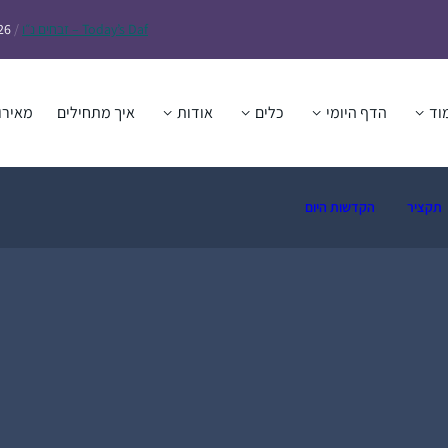
Daf – זבחים נ״ו
Today’s
/
26
וד
הדף היומי
כלים
אודות
איך מתחילים
מאירו
תקציר
הקדשות היום