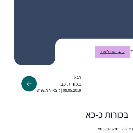
that she might start listening on her
morning drive to work. I mentioned to my
husband and we decided to try the Daf
when it began in Jan 2020 as part of our
חנה פיוטרקובסקי
preparing to make Aliyah in the summer.
ירושלים, Israel
?
להקדשת לימוד
הבא
בכורות כב
התחלתי ללמוד דף יומי שהתחילו מסכת כתובות,
08.05.2019 | ג׳ באייר תשע״ט
לפני 7 שנים, במסגרת קבוצת לימוד שהתפרקה
די מהר, ומשם המשכתי לבד בתמיכת האיש שלי.
נעזרתי בגמרת שטיינזלץ ובשיעורים מוקלטים.
בכורות כ-כא
הסביבה מאד תומכת ואני מקבלת המון מילים
רחל גולדשטיין
טובות לאורך כל הדרך. מאז הסיום הגדול יש
עתניאל, ישראל
ירָא לֵיהּ, דְּחָיֵישׁ לְמִיעוּטָא.
תחושה שאני חלק מדבר גדול יותר.