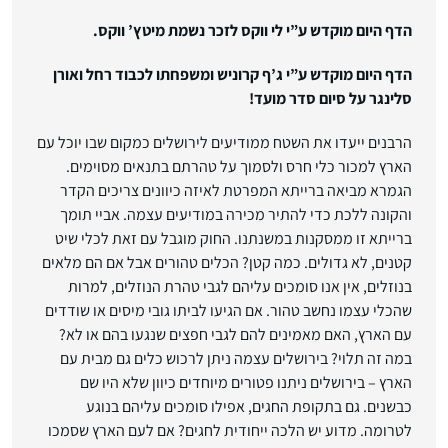
הדף היום מוקדש ע”י לי ווקס לזכר נשמת מיטץ’ ווקס.
הדף היום מוקדש ע”י ג’ף קרוניש ומשפחתו לכבוד רחל ואורן
סלינגר על סיום סדר מועד!
הרבנים ייעדו את השטח ממודיעים לירושלים כמקום שבו יוכל עם
הארץ למכור כלי חרס ולסמוך על טהרתם בתנאים מסוימים.
הגמרא מביאה ברייתא המפרטת לאיזה כיוונים צריכים הקדר
והקונה ללכת כדי להתיר מכירה במודיעים עצמה. אביי תומך
ברייתא זו ממסקנות במשנתנו. החוק מוגבל עם זאת לכלי שיט
קטנים, לא גדולים. כמה קטן? הכלים טהורים אבל אם הם מלאים
בנוזלים, אין אנו סומכים עליהם לגבי טהרת הנוזלים, למרות
שהכלי עצמו נחשב טהור. אם הגיעו לביתו גובי מיסים או שודדים
עם הארץ, האם מאמינים להם לגבי חפצים שנגעו בהם או לא?
במה זה תלוי? בירושלים עצמה ניתן לרכוש כלים גם מבית עם
הארץ – בירושלים ניתנו פטורים מיוחדים כיוון שלא היו שם
כבשנים. גם בתקופת החגים, אפילו סומכים עליהם בנוגע
לטרומה. מדוע יש הלכה ייחודית לחגים? אם לעם הארץ שסמכו