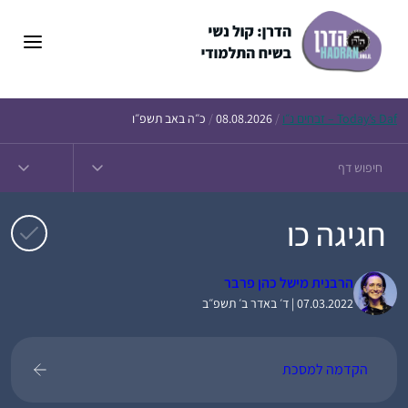
דלג
תוכן
Daf – זבחים נ״ו
Today’s
/
08.08.2026
/
כ״ה באב תשפ״ו
חגיגה כו
הרבנית מישל כהן פרבר
07.03.2022 | ד׳ באדר ב׳ תשפ״ב
הקדמה למסכת