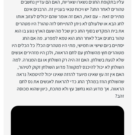
עליו בתקופת החגים נשארו שאריות, האם הם עדיין נחשבים
טהורים לאחר החג? יש ויכוח טנאי בעניין זה. הרבנים אינם
מתירים זאת – עם זאת, האם זה אומר שהם יכולים לעזוב אותו
לחג הבא או שלעולם לא ניתן להתייחס לזה טהור? היו מטהרים
את בית המקדש בסוף החג כיון שכל מה שעם הארץ נוגע בו הוא
טהור בחגים אבל לאחר החג הוא טמא למפרע. מה אם החג
יסתיים ביום שישי או חמישי, מתי היו מטהרים הכל? כל הכלים היו
מטוהרים חוץ מהשולחן עם לחם הראווה, ולכן היו מזהירים אנשים
שלא לגעת בשולחן. האם זה היה רק השולחן או גם המנורה. למה
השולחן לא יכול להיכנס למקווה? מדוע השולחן זקוק לטיהור,
האם אין זה עץ שאינו מיועד להזזה שאינו יכול להיטמא? נראה
שהשולחן הוזז במהלך החג כדי להראות לאנשים את נס לחם
הראווה. אך מדוע הוא נחשב עץ ולא מתכת, כיוון שהוא מכוסה
זהב?