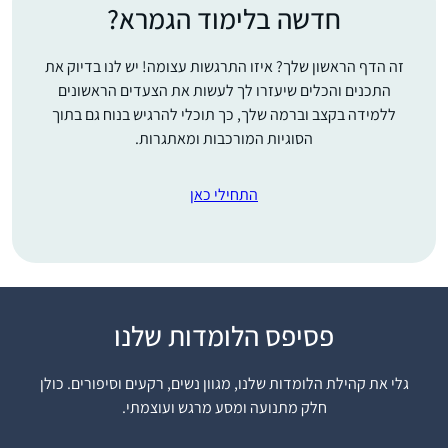
חדשה בלימוד הגמרא?
זה הדף הראשון שלך? איזו התרגשות עצומה! יש לנו בדיוק את
התכנים והכלים שיעזרו לך לעשות את הצעדים הראשונים
ללמידה בקצב וברמה שלך, כך תוכלי להרגיש בנוח גם בתוך
הסוגיות המורכבות ומאתגרות.
התחילי כאן
התחלתי כשהייתי בחופש,
פסיפס הלומדות שלנו
עם הפרסומים על תחילת
המחזור, הסביבה קיבלה
גלי את קהילת הלומדות שלנו, מגוון נשים, רקעים וסיפורים. כולן
את זה כמשהו מתמיד
חלק מתנועה ומסע מרגש ועוצמתי.
ומשמעותי ובהערכה,
עדי דיאמנט
הלימוד זה עוגן יציב ביום