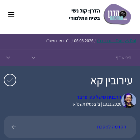
דלג
תוכן
Daf – זבחים נ״ו
Today’s
/
06.08.2026
/
כ״ג באב תשפ״ו
עירובין קא
הרבנית מישל כהן פרבר
18.11.2020 | ב׳ בכסלו תשפ״א
הקדמה למסכת