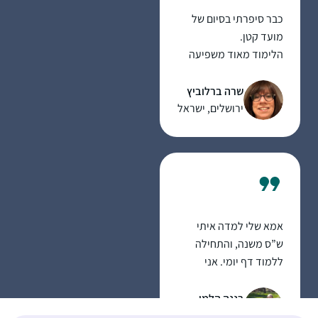
כבר סיפרתי בסיום של
מועד קטן.
הלימוד מאוד משפיעה
על היום שלי כי אני
לומדת עם רבנית מישל
שרה ברלוביץ
על הבוקר בזום. זה נותן
ירושלים, ישראל
טון לכל היום – בסיס
למחשבות שלי .זה זכות
גדול להתחיל את היום
בלימוד ובתפילה. תודה
רבה !
אמא שלי למדה איתי
ש”ס משנה, והתחילה
ללמוד דף יומי. אני
החלטתי שאני רוצה
ללמוד גם. בהתחלה
רננה הלמן
למדתי איתה, אח”כ
עתניאל, ישראל