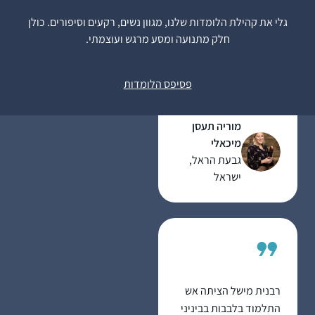
ממסכת נידה כי זה היה
גלי את קהילת הלומדות שלנו, מגוון נשים, רקעים וסיפורים. כולן
חומר הלימוד שלי אז.
חלק מתנועה ומסע מרגש ועוצמתי.
לאחר הסיום הגדול
זה משפיע מאוד על היום
בבנייני האומה החלטתי
יום שלי ועל אף שאני
להמשיך. וב”ה מאז עם
פסיפס הלומדות
עסוקה בלימודי הלכה
הפסקות קטנות של
ותורה כל יום, זאת
קורונה ולידה אני
מוריה תעסן
המסגרת הקבועה
משתדלת להמשיך
מיכאלי
והמחייבת ביותר שיש לי.
ולהיות חלק.
גבעת הראל,
ישראל
רבנית מישל הציתה אש
התלמוד בלבבות בביניני