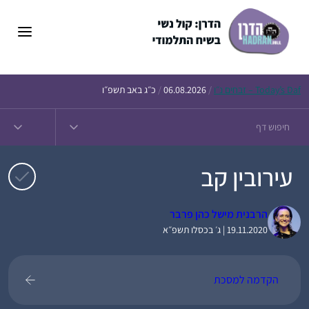
דלג
תוכן
Daf – זבחים נ״ו
Today’s
/
06.08.2026
/
כ״ג באב תשפ״ו
עירובין קב
הרבנית מישל כהן פרבר
19.11.2020 | ג׳ בכסלו תשפ״א
הקדמה למסכת