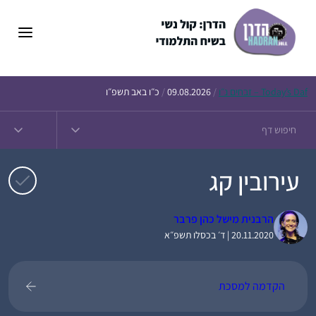
דלג
תוכן
Daf – זבחים נ״ו
Today’s
/
09.08.2026
/
כ״ו באב תשפ״ו
עירובין קג
הרבנית מישל כהן פרבר
20.11.2020 | ד׳ בכסלו תשפ״א
הקדמה למסכת