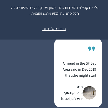
דף יומי. עד אז למדתי
גלי את קהילת הלומדות שלנו, מגוון נשים, רקעים וסיפורים. כולן
גמרא בשבתות ועשיתי
חלק מתנועה ומסע מרגש ועוצמתי.
כמה סיומים. אבל לימוד
קרן פוגל
יומיומי זה שונה לגמרי
רתמים, ישראל
פסיפס הלומדות
ופתאום כל דבר שקורה
בחיים מתקשר לדף
היומי.
A friend in the SF Bay
Area said in Dec 2019
that she might start
listening on her
חנה
morning drive to work.
פיוטרקובסקי
I mentioned to my
ירושלים, Israel
husband and we
decided to try the Daf