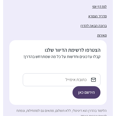
לוח דף יומי
מדריך הגמרא
ברוכה הבאה להדרן
מאירות
"התחלתי ללמוד דף יומי
במחזור הזה, בח’ בטבת
תש””ף. לקחתי על עצמי
הצטרפו לרשימת הדיוור שלנו
את הלימוד כדי ליצור
קבלו עדכונים וחדשות על כל מה שמתרחש בהדרן!
שרה פוּקס
תחום של התמדה
כפר אדומים,
יומיומית בחיים,
ישראל
והצטרפתי לקבוצת
Email
הלומדים בבית הכנסת
בכפר אדומים. המשפחה
והסביבה מתפעלים
ותומכים.
בלימוד שלי אני מתפעלת
הלימוד בהדרן הוא דיגיטלי, ללא תשלום, מתאים גם למתחילות, ונפתח
בעיקר מכך שכדי ללמוד
כבר סיפרתי בסיום של
לנשים וגברים כאחד