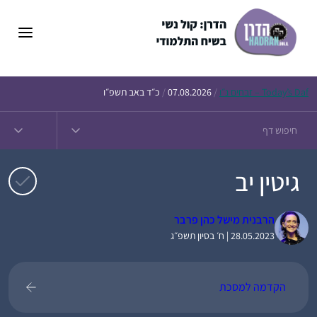
דלג
תוכן
Daf – זבחים נ״ו
Today’s
/
07.08.2026
/
כ״ד באב תשפ״ו
גיטין יב
הרבנית מישל כהן פרבר
28.05.2023 | ח׳ בסיון תשפ״ג
הקדמה למסכת