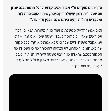
הדף היום מוקדש ע”י אבירן וְמיכִּי קדוש לרגל חתונת בנם יונתן
עם יוטל. "יְהִי רָצוֹן שֶׁיַּעֲלֶה זִוּוּגָם יָפֶה, שֶׁיִּהְיוּ אוֹהֲבִים זֶה לָזֶה
וּמְכַבְּדִים זֶה לָזֶה וְיִהְיֶה בֵּיתָם שָׁלֵם, וּבִנְיַן עֲדֵי-עַד.”
האם אפשר לדייק ממשנתינו ועוד כמה מקורות תנאיים ודברי
אמוראים שאדון יכול לומר לעבדו "עשה עימי ואיני זנך” – ז”א,
אני אקבל מעשה ידיים שלך ואני לא אפרנס אותך? בכל מקור
שהובא, חוץ מן האחרון, לא הצליחו להוכיח זאת כי העמידו את
המקור במצב שהאדון אמר "צא מעשה ידיך למזונותיך” אבל
מהמקור האחרון באמת אפשר לדייק שאדון יכול לומר לעבד
"עשה עמי ואיני זנך.”