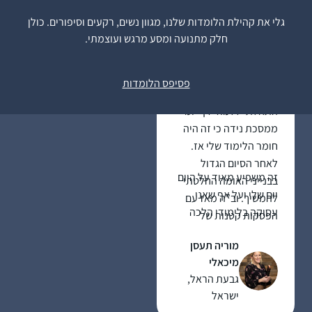
לתורה וליהדות
גלי את קהילת הלומדות שלנו, מגוון נשים, רקעים וסיפורים. כולן
חלק מתנועה ומסע מרגש ועוצמתי.
פסיפס הלומדות
התחלתי ללמוד דף יומי
ממסכת נידה כי זה היה
חומר הלימוד שלי אז.
לאחר הסיום הגדול
זה משפיע מאוד על היום
בבנייני האומה החלטתי
יום שלי ועל אף שאני
להמשיך. וב”ה מאז עם
עסוקה בלימודי הלכה
הפסקות קטנות של
ותורה כל יום, זאת
קורונה ולידה אני
מוריה תעסן
המסגרת הקבועה
משתדלת להמשיך
מיכאלי
והמחייבת ביותר שיש לי.
ולהיות חלק.
גבעת הראל,
ישראל