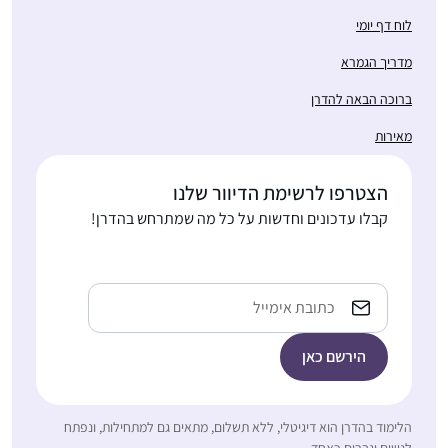
לאחד ממגדירי הזהות
לטובה על כל היום שלי.
לוח דף יומי
שלי ממש.
מדריך הגמרא
ברוכה הבאה להדרן
התחלתי כשהייתי בחופש,
מאירות
עם הפרסומים על תחילת
המחזור, הסביבה קיבלה
הצטרפו לרשימת הדיוור שלנו
את זה כמשהו מתמיד
קבלו עדכונים וחדשות על כל מה שמתרחש בהדרן!
ומשמעותי ובהערכה,
עדי דיאמנט
הלימוד זה עוגן יציב ביום
גמזו, ישראל
יום, יש שבועות יותר ויש
Email
שפחות אבל זה משהו
שנמצא שם אמין ובעל
משמעות בחיים שלי….
התחלתי ללמוד דף יומי
הלימוד בהדרן הוא דיגיטלי, ללא תשלום, מתאים גם למתחילות, ונפתח
אחרי שחזרתי בתשובה
לנשים וגברים כאחד