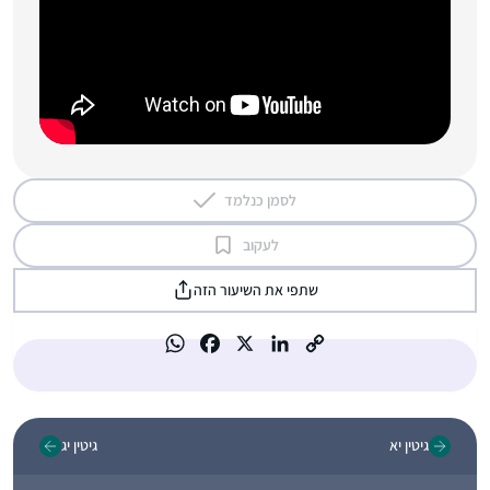
לסמן כנלמד
לעקוב
שתפי את השיעור הזה
גיטין יא
גיטין יג