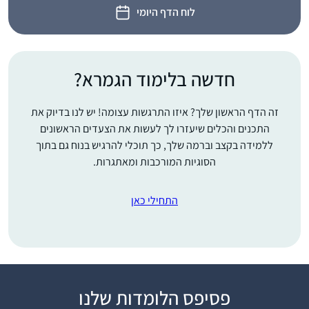
לוח הדף היומי
חדשה בלימוד הגמרא?
זה הדף הראשון שלך? איזו התרגשות עצומה! יש לנו בדיוק את
התכנים והכלים שיעזרו לך לעשות את הצעדים הראשונים
ללמידה בקצב וברמה שלך, כך תוכלי להרגיש בנוח גם בתוך
הסוגיות המורכבות ומאתגרות.
התחילי כאן
רציתי לקבל ידע בתחום
שהרגשתי שהוא גדול
וחשוב אך נעלם ממני.
הלימוד מעניק אתגר
רות עגיב
וסיפוק ומעמיק את
עלי זהב – לשם,
פסיפס הלומדות שלנו
תחושת השייכות שלי
ישראל