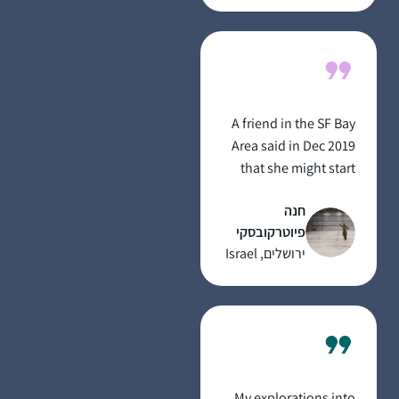
A friend in the SF Bay
Area said in Dec 2019
that she might start
listening on her
חנה
morning drive to work.
פיוטרקובסקי
I mentioned to my
ירושלים, Israel
husband and we
decided to try the Daf
when it began in Jan
2020 as part of our
preparing to make
Aliyah in the summer.
My explorations into