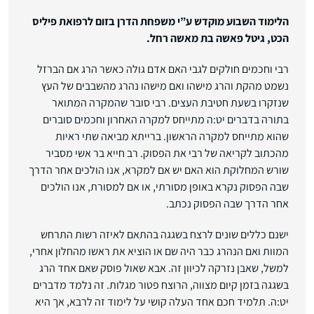
הלימוד השבוע מוקדש ע”י משפחת הדרן בזום לרפואת פיליס
הכט, גיטל פאשה בת מאשה רחל.
רבי וחכמים חולקים לגבי האם אדם גולה כאשר הרג אם הברזל
נשמט מהקת והרג מישהו ואם מישהו נהרג מהשבבים של העץ
שנזקרו בשעת חטיבת העצים. רבי סובר שהמקרה המתואר
בתורה בדברים יט:ה מתייחס למקרה האחרון וחכמים סוברים
שהוא מתייחס למקרה הראשון. ברייתא מביאה שתי ראיות
מהכתוב לקריאה של רבי את הפסוק. רב חייא בר אשי מסביר
שורש המחלוקת הוא האם יש אם למקרא, אנו הולכים אחר הדרך
שבה הפסוק נקרא באופן מסורתי, או אם למסורת, אנו הולכים
אחר הדרך שבה הפסוק נכתב.
ישנם כללים שונים לרצח בשגגה בהתאם לאיזה רשות התרחש
המוות ואם הנהרג כבר היה שם או הוציא את ראשו מהחלון אחרי,
למשל, שאבן נזרקה לכיוון זה. אבא שאול פוסק שאם אחד הרג
בשגגה בזמן קיום מצווה, הרוצח פטור מגלות. זה נלמד מדברים
יט:ה. תלמיד חכם אחד העלה קושי על לימוד זה לרבא, אך היא