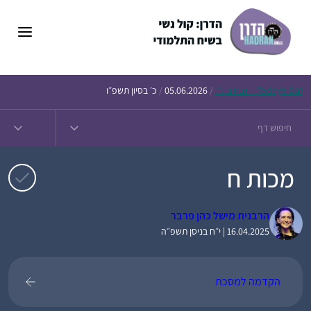
דלג
תוכן
Daf – זבחים נ״ו
Today’s
/
05.06.2026
/
כ׳ בסיון תשפ״ו
מכות ח
הרבנית מישל כהן פרבר
16.04.2025 | י״ח בניסן תשפ״ה
הקדמה למסכת