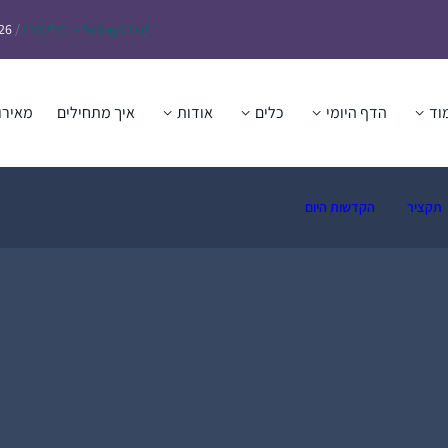
Daf – זבחים נ״ו
Today’s
/
26
וד
הדף היומי
כלים
אודות
איך מתחילים
מאירו
תקציר
הקדשות היום