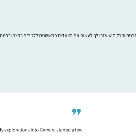
תכנים והכלים שיעזרו לך לעשות את הצעדים הראשונים ללמידה בקצב וברמה ש
התחלתי כשהייתי בחופש, עם הפרסומים על
תחילת המחזור, הסביבה קיבלה את זה כמשהו
מתמיד ומשמעותי ובהערכה, הלימוד זה עוגן
יציב ביום יום, יש שבועות יותר ויש שפחות אבל ז
משהו שנמצא שם אמין ובעל משמעות בחיים
עדי דיאמנט
שלי….
גמזו, ישראל
y explorations into Gemara started a few