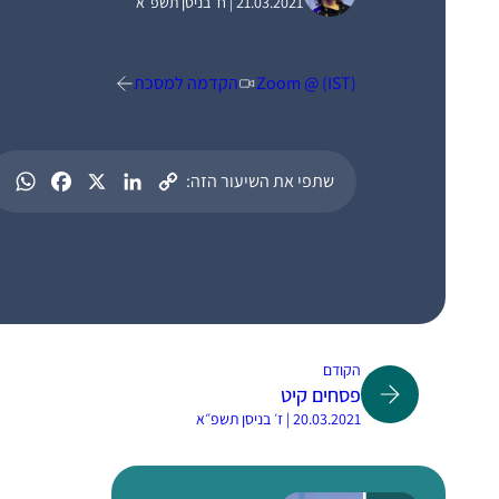
21.03.2021 | ח׳ בניסן תשפ״א
Zoom @ (IST)
הקדמה למסכת
שתפי את השיעור הזה:
הקודם
פסחים קיט
20.03.2021 | ז׳ בניסן תשפ״א