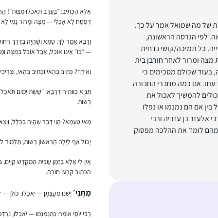
אֶלָּא הָכְתִיב: ״בָּעֶרֶב תֹּאכְלוּ מַצּוֹת״! הָהִיא
דְּפֶסַח לָא אָכְלִי — מַצָּה וּמָרוֹר נָמֵי לָא נ
ות של מה שמואל אמר על כך.
ה. לפי הגרסה הראשונה,
וְרָבָא אָמַר לָךְ: טָמֵא וְשֶׁהָיָה בְּדֶרֶךְ רְחוֹק
יה. כל תמיכה/קושי נדחית
— ״בּוֹ״ אֵינוֹ אוֹכֵל, אֲבָל אוֹכֵל בְּמַצָּה וּמָ
 מצה ומרור לאחר חורבן בית
ה, בעוד שכולם מסכימים כי
וְאִידַּךְ? כְּתִיב בְּהַאי וּכְתִיב בְּהַאי, וּצְרִיכִי.
דעתו. אם כמה מחברי החבורה
תַּנְיָא כְּווֹתֵיהּ דְּרָבָא: ״שֵׁשֶׁת יָמִים תֹּאכַל
כולים להמשיך לאכול את
רְשׁוּת.
ין אם הם נמנמו או נפלו
 אלעזר בן עזריה ורבי
מַאי טַעְמָא? הָוֵי דָּבָר שֶׁהָיָה בַּכְּלָל, וְיָצָא
 מהם לומד את ההלכה מפסוק
יָכוֹל אַף לַיְלָה הָרִאשׁוֹן רְשׁוּת, תַּלְמוּד לו
אֵין לִי אֶלָּא בִּזְמַן שֶׁבֵּית הַמִּקְדָּשׁ קַיָּים, 
הַכָּתוּב קְבָעוֹ חוֹבָה.
מַתְנִי׳
יָשְׁנוּ מִקְצָתָן — יֹאכֵלוּ. כּוּלָּן — 
רַבִּי יוֹסֵי אוֹמֵר: נִתְנַמְנְמוּ — יֹאכֵלוּ, נִרְד