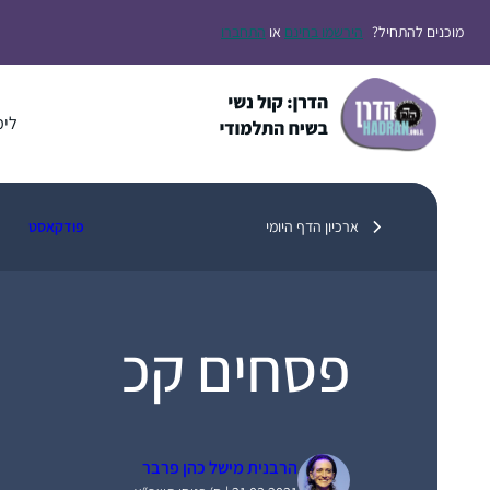
דלג
מוכנים להתחיל?
הירשמו בחינם
או
התחברו
תוכן
לימ
ארכיון הדף היומי
פודקאסט
פסחים קכ
הרבנית מישל כהן פרבר