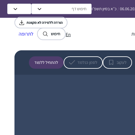
06.06.20
/
כ״א בסיון תשפ״ו
הורדה ללמידה לא מקוונת
התחלתי לפני כמה שנים אבל רק בסבב הזה
ת
לתרומה
חיפוש
En
זכיתי ללמוד יום יום ולסיים מסכתות
סיגל טל
רעננה, ישראל
לעקוב
לסמן כנלמד
להתחיל ללמוד
התחלתי ללמוד בסבב הנוכחי לפני כשנתיים
.הסביבה מתפעלת ותומכת מאוד. אני משתדלת
ללמוד מכל ההסכתים הנוספים שיש באתר הדרן.