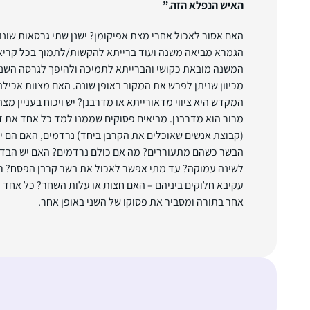
האיש הנפלא הזה.”
האם אסור לאכול אחרי מצת אפיקומן? ישנן שתי גרסאות שונ
הגמרא מביאה משנה ועוד ברייתא להקשות/לתמוך בכל קריא
המשנה מובאת כקושי והברייתא לתמיכה ולהיפך לגרסה השני
מכיוון שניתן לפרש את המקור באופן שונה. האם מצוות אכילת
המקדש היא ציווי מדאורייתא או מדרבנן? יש ויכוח בעניין מצ
מרור הוא מדרבנן. מביאים פסוקים שממנו למד כל אחד את 
(קבוצת אנשים שאוכלים את הקרבן ביחד) נרדמים, האם הם י
הבשר כשהם מתעוררים? מה אם כולם נרדמים? האם יש הבדל ב
לשינה עמוקה? עד מתי אפשר לאכול את בשר קרבן הפסח? רבי
עקיבא חלוקים ביניהם – האם חצות או עלות השחר? כל אחד
אחר בתורה ומסביר את פסוקו של השני באופן אחר.