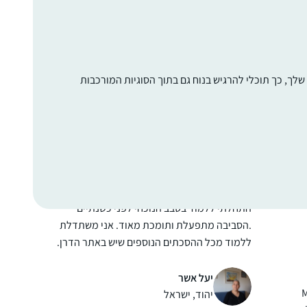
התחלתי לפני כמה שנים אבל רק בסבב הזה
זכיתי ללמוד יום יום ולסיים מסכתות
סיגל טל
לך, כך תוכלי להרגיש בנוח גם בתוך הסוגיות המורכבות
רעננה, ישראל
ה
התחלתי ללמוד בסבב הנוכחי לפני כשנתיים
.הסביבה מתפעלת ותומכת מאוד. אני משתדלת
ללמוד מכל ההסכתים הנוספים שיש באתר הדרן.
אני עורכת כל סיום מסכת שיעור בביתי לכ20
נשים שמחכות בקוצר רוח למפגשים האלו.
יעל אשר
M
יהוד, ישראל