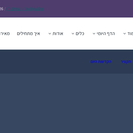
Daf – זבחים נ״ו
Today’s
/
26
וד
הדף היומי
כלים
אודות
איך מתחילים
מאירו
תקציר
הקדשות היום