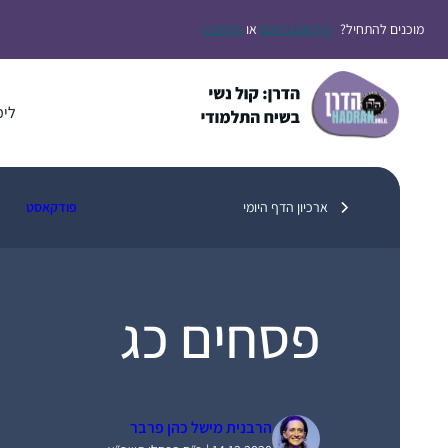
דלג
מוכנים להתחיל?
הירשמו בחינם
או
התחברו
תוכן
לימ
ארכיון הדף היומי
פודקאסט
פסחים כג
הרבנית מישל כהן פרבר