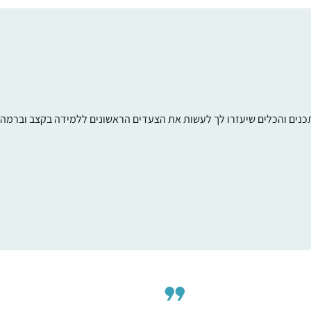
תכנים והכלים שיעזרו לך לעשות את הצעדים הראשונים ללמידה בקצב וברמה ש
התחלתי ללמוד גמרא בבית הספר בגיל צעיר
והתאהבתי. המשכתי בכך כל חיי ואף היייתי מור
לגמרא בבית הספר שקד בשדה אליהו (בית
הספר בו למדתי בילדותי)בתחילת מחזור דף יומ
הנוכחי החלטתי להצטרף ובע”ה מקווה להתמיד
אריאלה ביגמן
ולהמשיך. אני אוהבת את המפגש עם הדף את
מעלה גלבוע, ישראל
"דרישות השלום ” שמקבלת מקשרים עם דפים
אחרים שלמדתי את הסנכרון שמתחולל בין
התכנים.