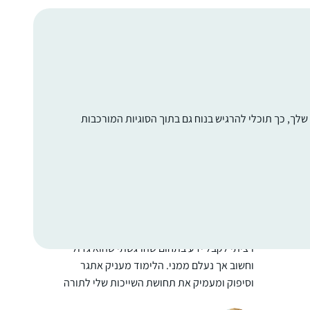
האומה החלטתי להמשיך. וב”ה מאז עם הפסקות
קטנות של קורונה ולידה אני משתדלת להמשיך
זה משפיע מאוד על היום יום שלי ועל אף שאני
ולהיות חלק.
עסוקה בלימודי הלכה ותורה כל יום, זאת
המסגרת הקבועה והמחייבת ביותר שיש לי.
מוריה תעסן מיכאלי
לך, כך תוכלי להרגיש בנוח גם בתוך הסוגיות המורכבות
גבעת הראל, ישראל
ה
י
רציתי לקבל ידע בתחום שהרגשתי שהוא גדול
וחשוב אך נעלם ממני. הלימוד מעניק אתגר
וסיפוק ומעמיק את תחושת השייכות שלי לתורה
וליהדות