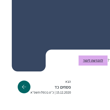
התחלתי ללמוד דף יומי בתחילת מסכת ברכות,
עוד לא ידעתי כלום. נחשפתי לסיום הש״ס,
ובעצם להתחלה מחדש בתקשורת, הפתיע אותי
?
להקדשת לימוד
לטובה שהיה מקום לעיסוק בתורה.
את המסכתות הראשונות למדתי, אבל לא סיימתי
עדן ישורון
(חוץ מעירובין איכשהו). השנה כשהגעתי
מזכרת בתיה, ישראל
למדרשה, נכנסתי ללופ, ואני מצליחה להיות
הבא
פסחים כד
חלק, סיימתי עם החברותא שלי את כל המסכתות
15.12.2020 | כ״ט בכסלו תשפ״א
הקצרות, גם כשהיינו חולות קורונה ובבידודים,
למדנו לבד, העיקר לא לצבור פער, ומחכות
ליבמות 🙂