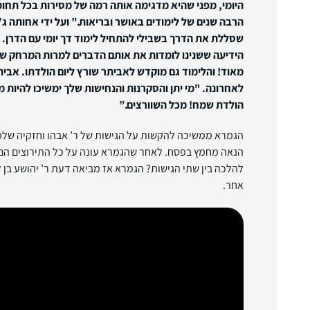
היומי, מפני שהיא מדגימה אותה רמה של מסירות בכל תחומ
הרבה שנים של לימודים באושר ובריאות.” ועל ידי אחותה ג’
שסללת את הדרך בשבילי להתחיל לימוד דך יומי עם הדרן. 
הידיעה ששנינו לומדות את אותם הדברים למרות המרחק של
מאוד!
והלימוד גם מוקדש לאביתר שורץ ליום הולדתו. אבי
לאחרונה. "מי יתן והסקרנות והנחישות שלך ימשיכו להיות מק
הולדת שמח! מכל השוורצים.”
הגמרא ממשיכה להקשות על הגישות של ר’ אבהו וחזקיה שלמד
הנאה מחמץ בפסח. לאחר שהגמרא עונה על כל התירוצים הם
להלכה בין שתי הגישות? הגמרא אז מביאה דעת ר’ יהושע בן 
אחר.