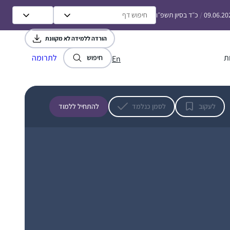
זה משפיע מאוד על היום יום שלי ועל אף שאני
ולהיות חלק.
09.06.20
/
כ״ד בסיון תשפ״ו
עסוקה בלימודי הלכה ותורה כל יום, זאת
המסגרת הקבועה והמחייבת ביותר שיש לי.
הורדה ללמידה לא מקוונת
ת
לתרומה
מוריה תעסן מיכאלי
חיפוש
En
גבעת הראל, ישראל
לעקוב
לסמן כנלמד
להתחיל ללמוד
רציתי לקבל ידע בתחום שהרגשתי שהוא גדול
וחשוב אך נעלם ממני. הלימוד מעניק אתגר
וסיפוק ומעמיק את תחושת השייכות שלי לתורה
וליהדות
רות עגיב
עלי זהב – לשם, ישראל