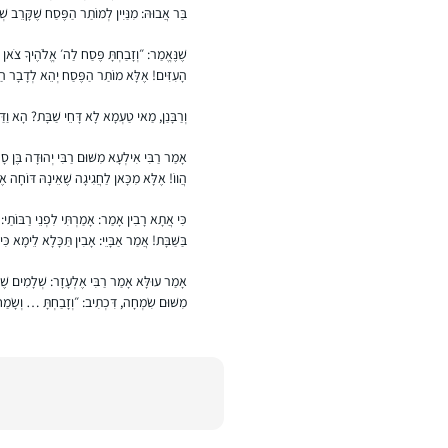
בַּר אֲבוּהּ: מִנַּיִין לְמוֹתַר הַפֶּסַח שֶׁקָּרֵב 
שֶׁנֶּאֱמַר: ״וְזָבַחְתָּ פֶּסַח לַה׳ אֱלֹהֶיךָ צֹאן 
הָעִזִּים! אֶלָּא מוֹתַר הַפֶּסַח יְהֵא לְדָבָר הַבּ
וְרַבָּנַן, מַאי טַעְמָא לָא דָּחֵי שַׁבָּת? הָא וַדּ
אָמַר רַבִּי אִילְעָא מִשּׁוּם רַבִּי יְהוּדָה בֶּן 
הֲווֹ! אֶלָּא מִכָּאן לַחֲגִיגָה שֶׁאֵינָהּ דּוֹחָה אֶ
כִּי אֲתָא רָבִין אָמַר: אָמַרְתִּי לִפְנֵי רַבּוֹתַי
בַּשַּׁבָּת! אֲמַר אַבָּיֵי: אָבִין תַּכָּלָא לֵימָא כ
אָמַר עוּלָּא אָמַר רַבִּי אֶלְעָזָר: שְׁלָמִים שֶׁשּ
מִשּׁוּם שִׂמְחָה, דִּכְתִיב: ״וְזָבַחְתָּ … וְשָׂמַח