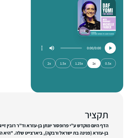
0:00
0:00
2x
1.5x
1.25x
1x
0.5x
תקציר
הדף היום מוקדש ע”י פרופסור יונתן בן-עזרא וד”ר רובין זייג
בן-עזרא (פנינה בת ישראל ורבקה), ביארצייט שלה. "היא ה