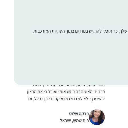
ללמוד דף יומי. אני החלטתי שאני רוצה ללמוד
גם. בהתחלה למדתי איתה, אח”כ הצטרפתי
ללימוד דף יומי שהרב דני וינט מעביר לנוער בנים
בעתניאל. במסכת עירובין עוד חברה הצטרפה
רננה הלמן
לך, כך תוכלי להרגיש בנוח גם בתוך הסוגיות המורכבות
אלי וכשהתחלנו פסחים הרב דני פתח לנו שעור
עתניאל, ישראל
דף יומי לבנות. מאז אנחנו לומדות איתו קבוע כל
יום את הדף היומי (ובשבת אבא שלי מחליף
אותו). אני נהנית מהלימוד, הוא מאתגר ומעניין
אחרי שראיתי את הסיום הנשי של הדף היומי
בבנייני האומה זה ריגש אותי ועורר בי את הרצון
להצטרף. לא למדתי גמרא קודם לכן בכלל, אז
הכל היה לי חדש, ולכן אני לומדת בעיקר
מהשיעורים פה בהדרן, בשוטנשטיין או בחוברות
רבקה שלוס
ושיננתם.
בית שמש, ישראל