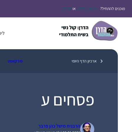
דלג
מוכנים להתחיל?
הירשמו בחינם
או
התחברו
תוכן
לימ
ארכיון הדף היומי
פודקאסט
פסחים ע
הרבנית מישל כהן פרבר