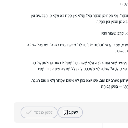
המסגרת הקבועה והמחייבת ביותר שיש לי.
שְׁלָמִים —
וּבָקָר״. וְכִי פֶּסַח מִן הַבָּקָר בָּא? וַהֲלֹא אֵין פֶּסַח בָּא אֶלָּא מִן הַכְּבָשִׂים וּמִן
מוריה תעסן מיכאלי
ָא מִן הַצֹּאן וּמִן הַבָּקָר.
גבעת הראל, ישראל
ַאי קׇרְבַּן צִיבּוּר הוּא!
סָפְרָא, אָמַר קְרָא: ״וְחַגֹּתֶם אֹתוֹ חַג לַה׳ שִׁבְעַת יָמִים בַּשָּׁנָה״. שִׁבְעָה? שְׁמוֹנָה
ת הַשַּׁבָּת.
: פְּעָמִים שֶׁאִי אַתָּה מוֹצֵא אֶלָּא שִׁשָּׁה, כְּגוֹן שֶׁחָל יוֹם טוֹב הָרִאשׁוֹן שֶׁל חַג
ִּי הָא מִילְּתָא? שְׁמֹנָה לָא מַשְׁכַּחַתְּ לַהּ כְּלָל, שִׁבְעָה אִיתָא בְּרוֹב שָׁנִים.
רציתי לקבל ידע בתחום שהרגשתי שהוא גדול
ְׁחָטָן מֵעֶרֶב יוֹם טוֹב, אֵינוֹ יוֹצֵא בָּהֶן לֹא מִשּׁוּם שִׂמְחָה וְלֹא מִשּׁוּם חֲגִיגָה.
וחשוב אך נעלם ממני. הלימוד מעניק אתגר
ְתָּ״ — בָּעֵינַן זְבִיחָה
וסיפוק ומעמיק את תחושת השייכות שלי לתורה
וליהדות
רות עגיב
עלי זהב – לשם, ישראל
לעקוב
לסמן כנלמד