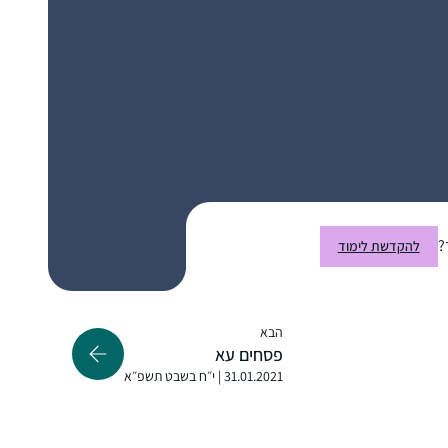
התחלתי ללמוד דף יומי כאשר קיבלתי במייל
ממכון שטיינזלץ את הדפים הראשונים של מסכת
ברכות במייל. קודם לא ידעתי איך לקרוא אותם
עד שנתתי להם להדריך אותי. הסביבה שלי לא
מודעת לעניין כי אני לא מדברת על כך בפומבי.
אלנה ארנבורג
למדתי מהדפים דברים חדשים, כמו הקשר בין
נשר, ישראל
?
להקדשת לימוד
המבנה של בית המקדש והמשכן לגופו של האדם
(יומא מה, ע”א) והקשר שלו למשפט מפורסם
שמופיע בספר ההינדי "בהגוד-גיתא”. מתברר
הבא
שזה רעיון כלל עולמי ולא רק יהודי
פסחים עא
31.01.2021 | י״ח בשבט תשפ״א
התחלתי ללמוד דף יומי לפני שנתיים, עם מסכת