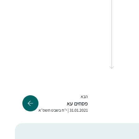
התחלתי ללמוד לפני 4.5 שנים, כשהודיה חברה
שלי פתחה קבוצת ווטסאפ ללימוד דף יומי
בתחילת מסכת סנהדרין. מאז לימוד הדף נכנס
לתוך היום-יום שלי והפך לאחד ממגדירי הזהות
שלי ממש.
קרן רוזנברג
ירושלים, ישראל
הבא
פסחים עא
31.01.2021 | י״ח בשבט תשפ״א
אמא שלי למדה איתי ש”ס משנה, והתחילה