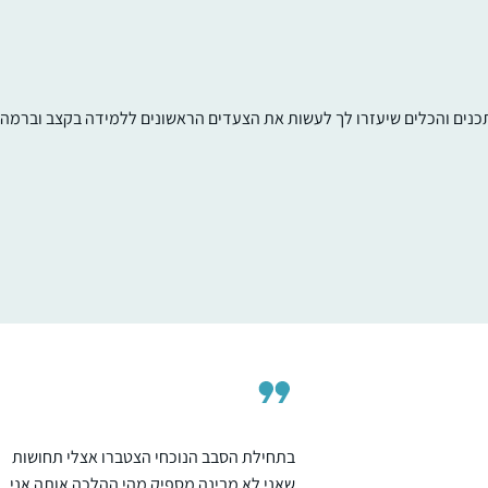
תכנים והכלים שיעזרו לך לעשות את הצעדים הראשונים ללמידה בקצב וברמה ש
התחלתי להשתתף בשיעור נשים פעם בשבוע,
תכננתי ללמוד רק דפים בודדים, לא האמנתי
שאצליח יותר מכך.
לאט לאט נשאבתי פנימה לעולם הלימוד
.משתדלת ללמוד כל בוקר ומתחילה את היום
נילי חיון
בתחושה של מלאות ומתוך התכווננות נכונה
אפרת, ישראל
יותר.
הלימוד של הדף היומי ממלא אותי בתחושה של
חיבור עמוק לעם היהודי ולכל הלומדים בעבר
ובהווה.
בתחילת הסבב הנוכחי הצטברו אצלי תחושות
שאני לא מבינה מספיק מהי ההלכה אותה אני