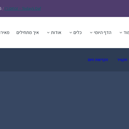
Daf – זבחים נ״ו
Today’s
/
6
וד
הדף היומי
כלים
אודות
איך מתחילים
מאירו
תקציר
הקדשות היום