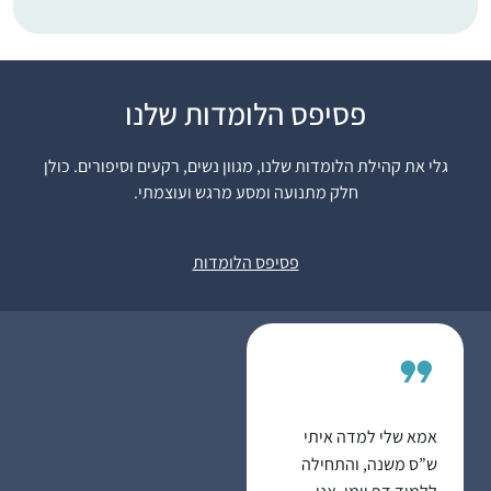
פסיפס הלומדות שלנו
התחלתי ללמוד בסבב
הנוכחי לפני כשנתיים
גלי את קהילת הלומדות שלנו, מגוון נשים, רקעים וסיפורים. כולן
.הסביבה מתפעלת
חלק מתנועה ומסע מרגש ועוצמתי.
ותומכת מאוד. אני
משתדלת ללמוד מכל
יעל אשר
ההסכתים הנוספים שיש
יהוד, ישראל
פסיפס הלומדות
באתר הדרן. אני עורכת
כל סיום מסכת שיעור
בביתי לכ20 נשים
שמחכות בקוצר רוח
למפגשים האלו.
אמא שלי למדה איתי
ש”ס משנה, והתחילה