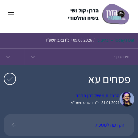
דלג
תוכן
Daf – זבחים נ״ו
Today’s
/
09.08.2026
/
כ״ו באב תשפ״ו
פסחים עא
הרבנית מישל כהן פרבר
31.01.2021 | י״ח בשבט תשפ״א
הקדמה למסכת