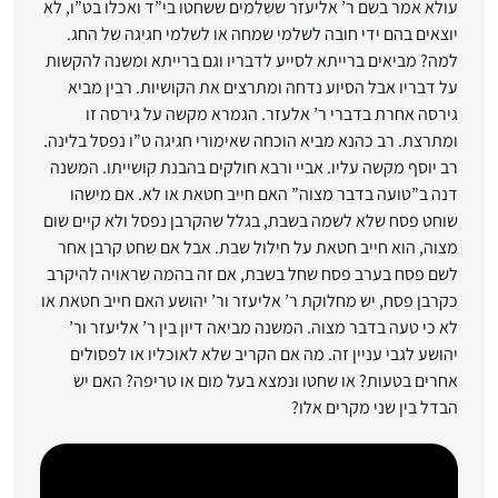
עולא אמר בשם ר’ אליעזר ששלמים ששחטו בי”ד ואכלו בט”ו, לא
יוצאים בהם ידי חובה לשלמי שמחה או לשלמי חגיגה של החג.
למה? מביאים ברייתא לסייע לדבריו וגם ברייתא ומשנה להקשות
על דבריו אבל הסיוע נדחה ומתרצים את הקושיות. רבין מביא
גירסה אחרת בדברי ר’ אלעזר. הגמרא מקשה על גירסה זו
ומתרצת. רב כהנא מביא הוכחה שאימורי חגיגה ט”ו נפסל בלינה.
רב יוסף מקשה עליו. אביי ורבא חולקים בהבנת קושייתו. המשנה
דנה ב”טועה בדבר מצוה” האם חייב חטאת או לא. אם מישהו
שוחט פסח שלא לשמה בשבת, בגלל שהקרבן נפסל ולא קיים שום
מצוה, הוא חייב חטאת על חילול שבת. אבל אם שחט קרבן אחר
לשם פסח בערב פסח שחל בשבת, אם זה בהמה שראויה להיקרב
כקרבן פסח, יש מחלוקת ר’ אליעזר ור’ יהושע האם חייב חטאת או
לא כי טעה בדבר מצוה. המשנה מביאה דיון בין ר’ אליעזר ור’
יהושע לגבי עניין זה. מה אם הקריב שלא לאוכליו או לפסולים
אחרים בטעות? או שחטו ונמצא בעל מום או טריפה? האם יש
הבדל בין שני מקרים אלו?