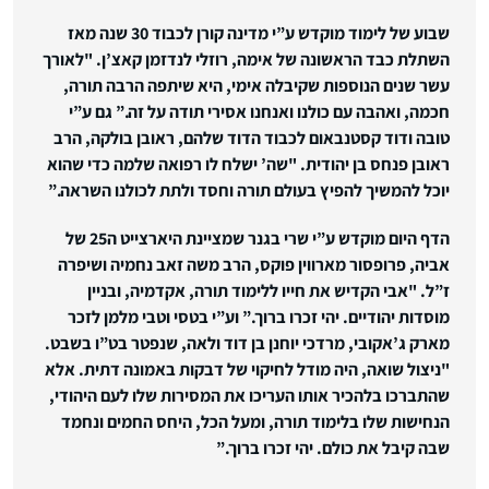
שבוע של לימוד מוקדש ע”י מדינה קורן לכבוד 30 שנה מאז
השתלת כבד הראשונה של אימה, רוזלי לנדזמן קאצ’ן. "לאורך
עשר שנים הנוספות שקיבלה אימי, היא שיתפה הרבה תורה,
חכמה, ואהבה עם כולנו ואנחנו אסירי תודה על זה.”
גם ע”י
טובה ודוד קסטנבאום לכבוד הדוד שלהם, ראובן בולקה, הרב
ראובן פנחס בן יהודית. "שה’ ישלח לו רפואה שלמה כדי שהוא
יוכל להמשיך להפיץ בעולם תורה וחסד ולתת לכולנו השראה.”
הדף היום מוקדש ע”י שרי בגנר שמציינת היארצייט ה25 של
אביה, פרופסור מארווין פוקס, הרב משה זאב נחמיה ושיפרה
ז”ל. "אבי הקדיש את חייו ללימוד תורה, אקדמיה, ובניין
מוסדות יהודיים. יהי זכרו ברוך.”
וע”י בטסי וטבי מלמן לזכר
מארק ג’אקובי, מרדכי יוחנן בן דוד ולאה, שנפטר בט”ו בשבט.
"ניצול שואה, היה מודל לחיקוי של דבקות באמונה דתית. אלא
שהתברכו בלהכיר אותו העריכו את המסירות שלו לעם היהודי,
הנחישות שלו בלימוד תורה, ומעל הכל, היחס החמים ונחמד
שבה קיבל את כולם. יהי זכרו ברוך.”