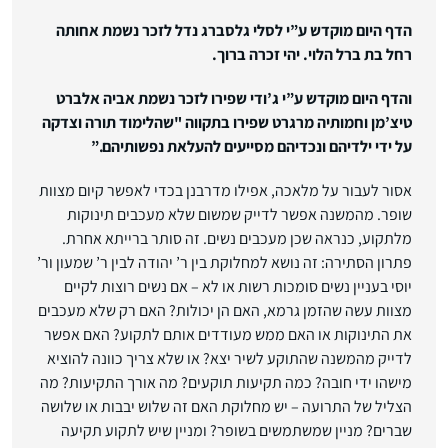
הדף היום מוקדש ע”י לסלי גלסברג נדל לזכר נשמת אחותה
רחל בת ברל הלוי. יהי זכרה ברוך.
והדף היום מוקדש ע”י ג’ודי שפירו לזכר נשמת אביה אלברט
טיצ’מן וחמותיה מרגרט שפירו בתקווה "שהלימוד תורה וצדקה
על ידי ילדיהם ונכדיהם מסייעים להעלאת נפשותיהם.”
אסור לעבור על מלאכה, אפילו מדרבנן בכדי לאפשר קיום מצוות
שופר. מהמשנה אפשר לדייק שמשום שלא מעכבים תינוקות
מלתקוע, כנראה שכן מעכבים נשים. זה סותר ברייתא אחרת.
פתרון הסתירה: זה נושא למחלוקת בין ר’ יהודה לבין ר’ שמעון ור’
יוסי בעניין נשים סומכות רשות או לא – אם נשים רוצות לקיים
מצוות עשה שהזמן גרמא, האם הן יכולות? האם רק שלא מעכבים
את התינוקות או האם ממש מעודדים אותם לתקוע? האם אפשר
לדייק מהמשנה שהתוקע לשיר יצא? או שלא צריך כוונה להוציא
מישהו ידי חובה? כמה תקיעות תוקעים? מה אורך התקיעות? מה
הצליל של התרועה – יש מחלוקת האם זה שלוש יבבות או שלושה
שברים? מניין שמשתמשים בשופר? ומניין שיש לתקוע תקיעה