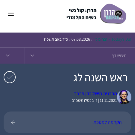
דלג
תוכן
Daf – זבחים נ״ו
Today’s
/
07.08.2026
/
כ״ד באב תשפ״ו
ראש השנה לג
הרבנית מישל כהן פרבר
11.11.2021 | ז׳ בכסלו תשפ״ב
הקדמה למסכת