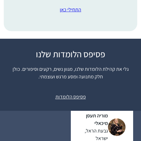
התחילי כאן
פסיפס הלומדות שלנו
התחלתי ללמוד דף יומי
ממסכת נידה כי זה היה
גלי את קהילת הלומדות שלנו, מגוון נשים, רקעים וסיפורים. כולן
חומר הלימוד שלי אז.
חלק מתנועה ומסע מרגש ועוצמתי.
לאחר הסיום הגדול
זה משפיע מאוד על היום
בבנייני האומה החלטתי
יום שלי ועל אף שאני
להמשיך. וב”ה מאז עם
פסיפס הלומדות
עסוקה בלימודי הלכה
הפסקות קטנות של
ותורה כל יום, זאת
קורונה ולידה אני
מוריה תעסן
המסגרת הקבועה
משתדלת להמשיך
מיכאלי
והמחייבת ביותר שיש לי.
ולהיות חלק.
גבעת הראל,
ישראל