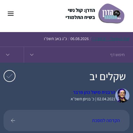
דלג
תוכן
Daf – זבחים נ״ו
Today’s
/
06.08.2026
/
כ״ג באב תשפ״ו
שקלים יב
הרבנית מישל כהן פרבר
02.04.2021 | כ׳ בניסן תשפ״א
הקדמה למסכת