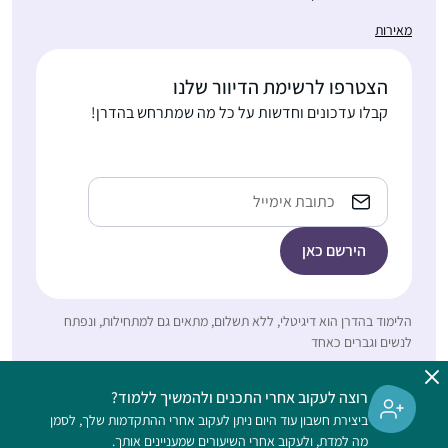
בבקיאות, בעזרת השם,
מאירות
ומי יודע אולי גם אגיע
התחלתי לפני 8 שנים
לעיון בנושאים מעניינים.
במדרשה. לאחרונה
נושאים בגמרא מתחברים
הצטרפו לרשימת הדיוור שלנו
סיימתי מסכת תענית
לחגים, לתפילה, ליחסים
קבלו עדכונים וחדשות על כל מה שמתרחש בהדרן!
בלמידה עצמית ועכשיו
שבין אדם לחברו ולמקום
לקראת סיום מסכת
דניאלה ברוכים
ולשאר הדברים שמלווים
מגילה.
רעננה, ישראל
באורח חיים דתי 🙂
Email
הלימוד בהדרן הוא דיגיטלי, ללא תשלום, מתאים גם למתחילות, ונפתח
בתחילת הסבב הנוכחי של
לנשים וגברים כאחד
לימוד הדף היומי,
נחשפתי לחגיגות
רוצה לעקוב אחרי התכנים ולהמשיך ללמוד?
המרגשות באירועי הסיום
ביצירת חשבון עוד היום ניתן לעקוב אחרי ההתקדמות שלך, לסמן
חנה שחם-רוזבי
ברחבי העולם. והבטחתי
מה למדת, ולעקוב אחרי השיעורים שמעניינים אותך.