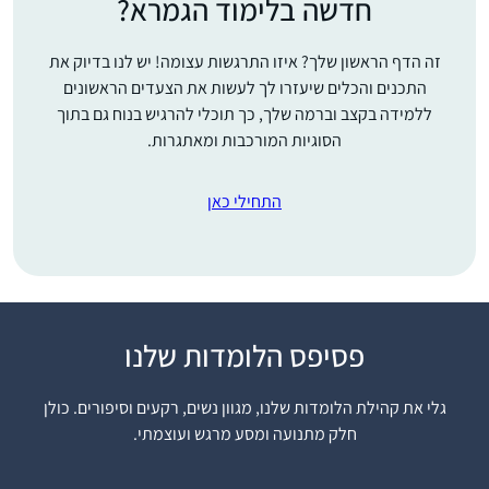
חדשה בלימוד הגמרא?
זה הדף הראשון שלך? איזו התרגשות עצומה! יש לנו בדיוק את
התכנים והכלים שיעזרו לך לעשות את הצעדים הראשונים
ללמידה בקצב וברמה שלך, כך תוכלי להרגיש בנוח גם בתוך
הסוגיות המורכבות ומאתגרות.
התחילי כאן
רציתי לקבל ידע בתחום
פסיפס הלומדות שלנו
שהרגשתי שהוא גדול
וחשוב אך נעלם ממני.
גלי את קהילת הלומדות שלנו, מגוון נשים, רקעים וסיפורים. כולן
הלימוד מעניק אתגר
חלק מתנועה ומסע מרגש ועוצמתי.
רות עגיב
וסיפוק ומעמיק את
עלי זהב – לשם,
תחושת השייכות שלי