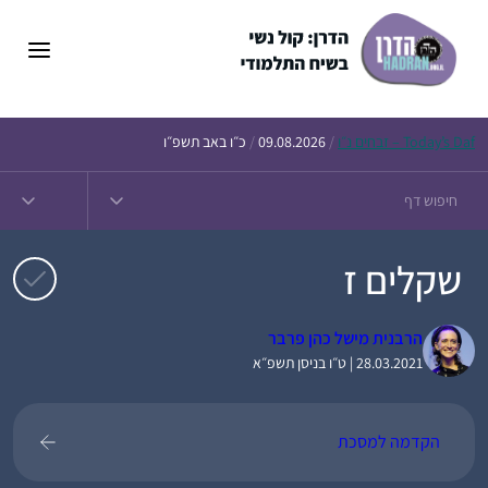
דלג
תוכן
Daf – זבחים נ״ו
Today’s
/
09.08.2026
/
כ״ו באב תשפ״ו
שקלים ז
הרבנית מישל כהן פרבר
28.03.2021 | ט״ו בניסן תשפ״א
הקדמה למסכת