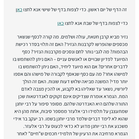
זה הדף של יום ראשון. כדי לצפות בדף של שישי אנא לחצו
כא
ן
כדי לצפות בדף של שבת אנא לחצו
כאן
נזיר מביא קרבן חטאת, עולה ושלמים. מה קורה לכסף שנשאר
מכספים שהופרשו לקרבנות הנזיר? האם זה תלוי בסדר רכישת
הבהמות? מה לגבי נותר לחם ונסכים מקרבנות הנזיר? כסף
המיועד לפדיון שבויים או לאנשים עניים – האם ניתן להשתמש בו
לדברים אחרים? אם הוא מיועד ליחיד, האם ניתן להשתמש בו
למישהו אחר? מה עם כסף שנאסף לקבורה של מישהו והם אספו
יותר מדי? המשנה מביאה שלוש דעות שונות. האם זה הולך
ליורשיו, נשאר עד שאליהו בא לקבוע, או להכין מצבה לאדם
המת. הגמרא אומרת שצדיקים אינם זקוקים לאנדרטאות שכן
התורה שלהם היא האנדרטה שלהם. מסופר סיפור על רבי יוחנן
שמתעצבן על תלמידו רבי אלעזר ממספר סיבות, אחת מהן היא
שהוא לא לימד דברים שלמד מרבי יוחנן בשמו. רב יעקב בר אידי
משכנע את רבי יוחנן מדוע לא כדאי לכעוס על רבי אלעזר.
הגמרא מרחיבה את הרעיון של תלמידי חכמים ש”חיים” לאחר