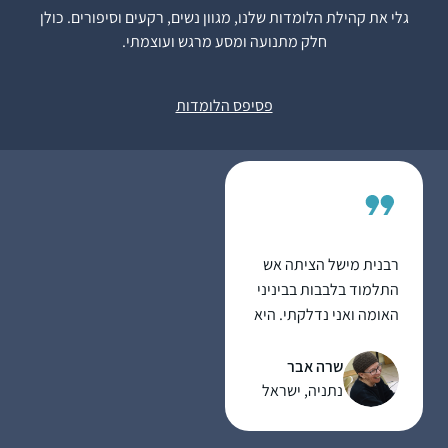
גלי את קהילת הלומדות שלנו, מגוון נשים, רקעים וסיפורים. כולן
המחזור, הסביבה קיבלה
חלק מתנועה ומסע מרגש ועוצמתי.
את זה כמשהו מתמיד
ומשמעותי ובהערכה,
עדי דיאמנט
הלימוד זה עוגן יציב ביום
גמזו, ישראל
פסיפס הלומדות
יום, יש שבועות יותר ויש
שפחות אבל זה משהו
שנמצא שם אמין ובעל
משמעות בחיים שלי….
רבנית מישל הציתה אש
התלמוד בלבבות בביניני
האומה ואני נדלקתי. היא
פתחה פתח ותמכה
במתחילות כמוני ואפשרה
שרה אבר
לנו להתקדם בצעדים
נתניה, ישראל
נכונים וטובים. הקימה
מערך שלם שמסובב את