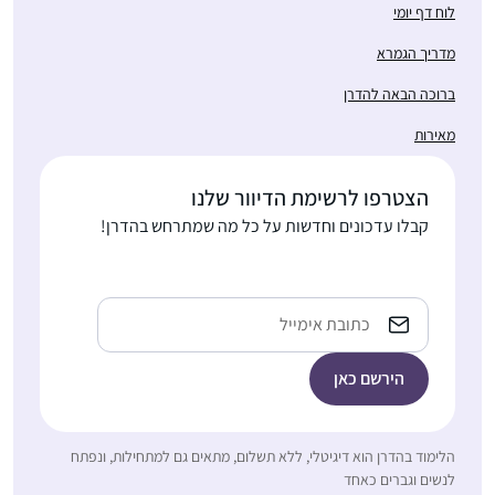
2020 as part of our
לוח דף יומי
preparing to make
מדריך הגמרא
Aliyah in the summer.
רציתי לקבל ידע בתחום
ברוכה הבאה להדרן
שהרגשתי שהוא גדול
מאירות
וחשוב אך נעלם ממני.
הלימוד מעניק אתגר
הצטרפו לרשימת הדיוור שלנו
רות עגיב
וסיפוק ומעמיק את
קבלו עדכונים וחדשות על כל מה שמתרחש בהדרן!
עלי זהב – לשם,
תחושת השייכות שלי
ישראל
לתורה וליהדות
Email
לפני 15 שנה, אחרי
הלימוד בהדרן הוא דיגיטלי, ללא תשלום, מתאים גם למתחילות, ונפתח
עשרות שנים של "ג’ינגול”
לנשים וגברים כאחד
בין משפחה לקריירה