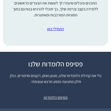
התכנים והכלים שיעזרו לך לעשות את הצעדים הראשונים
ללמידה בקצב וברמה שלך, כך תוכלי להרגיש בנוח גם בתוך
הסוגיות המורכבות ומאתגרות.
התחילי כאן
התחלתי ללמוד דף יומי
פסיפס הלומדות שלנו
אחרי שחזרתי בתשובה
ולמדתי במדרשה במגדל
גלי את קהילת הלומדות שלנו, מגוון נשים, רקעים וסיפורים. כולן
עוז. הלימוד טוב ומספק
חלק מתנועה ומסע מרגש ועוצמתי.
גאיה דיבו
חומר למחשבה על
מצפה יריחו,
נושאים הלכתיים
ישראל
פסיפס הלומדות
”קטנים” ועד לערכים
גדולים ביהדות. חשוב לי
להכיר את הגמרא