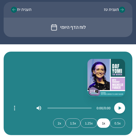
תענית טז
תענית יח
לוח הדף היומי
0:00
0:00
2x
1.5x
1.25x
1x
0.5x