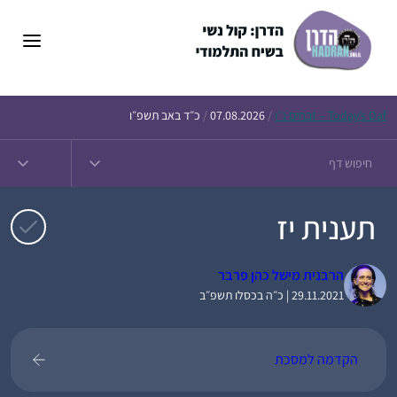
דלג
תוכן
Daf – זבחים נ״ו
Today’s
/
07.08.2026
/
כ״ד באב תשפ״ו
תענית יז
הרבנית מישל כהן פרבר
29.11.2021 | כ״ה בכסלו תשפ״ב
הקדמה למסכת