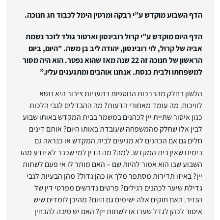
הדף השבוע מוקדש ע”י רבקה ומרטין הימל לכבוד חג חנוכה.
הדף היום מוקדש ע”י קרול רובינסון וארטור גולד לזכר נשמת
אביה של קרול, לוי רובינסון, יהודה ליב בן משה. "היום, ביום
הראשון של חנוכה זה 22 שנה מאז שהוא נפטר. הוא היה מסור
למשפחתו ולבית כנסת. אנחנו אוהבים ומתגעגים עליו.”
הלשון בחלק מהברכות הנוספות בתעניות ציבור היא נושא
לוויכוח. מה עומד מאחורי הדעות? מה ההבדלים לגבי הלכות
כגון איסור שתיית יין לכהנים במשמר בבית המקדש באותו שבוע
לבין אלו שחלק מהמשפחה שעובדת באותו היום? אותם דינים
חלים גם אם הכהנים לא מגיעים לבית המקדש או כנראה גם
בימינו שאין בית המקדש. למה? מה הדין למי שכבר לא יודע מהו
השבוע שבו הוא אמור להיות שם – האם מותר לו אי פעם לשתות
יין? באיזו תדירות מסתפר מלך או כהן גדול? מהן הבעיות לגבי
גדילת שיער לכהנים רגילים? פרטים נדרשים מפרטי דין של
הנזיר. האם חוקים אלה ישימים גם היום? מהיכן לומדים שיש
איסור לכהן לגדל שערו או לשתות יין? האם יש סיבה להבחין