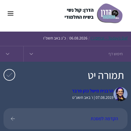
דלג
תוכן
Daf – זבחים נ״ו
Today’s
/
06.08.2026
/
כ״ג באב תשפ״ו
תמורה יט
הרבנית מישל כהן פרבר
07.08.2019 | ו׳ באב תשע״ט
הקדמה למסכת