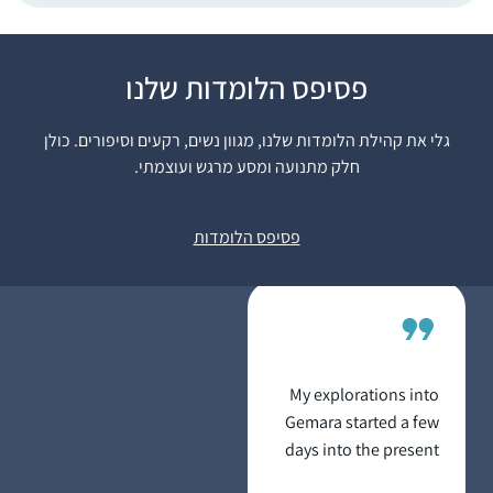
אני לומדת גמרא כעשור
פסיפס הלומדות שלנו
במסגרות שונות, ואת
הדף היומי התחלתי
גלי את קהילת הלומדות שלנו, מגוון נשים, רקעים וסיפורים. כולן
כשחברה הציעה שאצטרף
חלק מתנועה ומסע מרגש ועוצמתי.
אליה לסיום בבנייני
יעל ביר
האומה. מאז אני לומדת
רמת גן, ישראל
פסיפס הלומדות
עם פודקסט הדרן,
משתדלת באופן יומי אך
אם לא מספיקה, מדביקה
פערים עד ערב שבת.
בסבב הזה הלימוד הוא
"ממעוף הציפור”,
My explorations into
מקשיבה במהירות
Gemara started a few
מוגברת תוך כדי פעילויות
days into the present
כמו בישול או נהיגה, וכך
cycle. I binged learnt
רוכשת היכרות עם