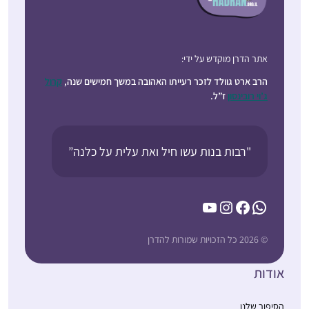
אתר הדרן מוקדש על ידי:
הרב ארט גוולד לזכר רעייתו האהובה במשך חמישים שנה,
קרול
ג’וי רובינסון
ז”ל.
"רבות בנות עשו חיל ואת עלית על כלנה”
YouTube
Instagram
Facebook
WhatsApp
© 2026 כל הזכויות שמורות להדרן
אודות
הסיפור שלנו