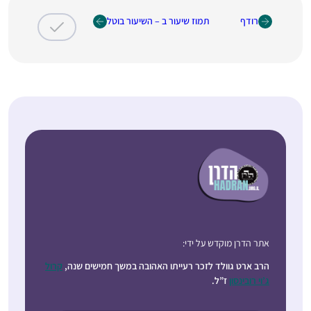
רודף
תמוז שיעור ב – השיעור בוטל
אתר הדרן מוקדש על ידי:
הרב ארט גוולד לזכר רעייתו האהובה במשך חמישים שנה,
קרול
ג’וי רובינסון
ז”ל.