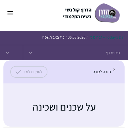
Daf – זבחים נ״ו
Today’s
/
06.08.2026
/
כ״ג באב תשפ״ו
חזרה לקורס
לסמן כנלמד
על שכנים ושכינה