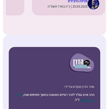
פנינה נויבירט
25.03.2025 | כ״ה באדר תשפ״ה
אתר הדרן מוקדש על ידי:
הרב ארט גוולד לזכר רעייתו האהובה במשך חמישים שנה,
קרול
ג’וי רובינסון
ז”ל.