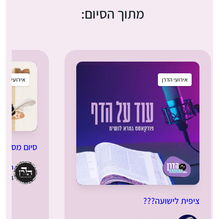
מתוך הסיום:
אירועי הדרן
אירועי הדרן
סיום מסכת 
dran
17.12.2024 | ט
ציפית לישועה???