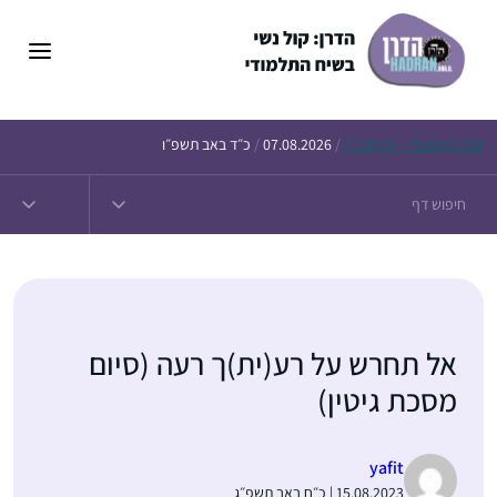
דלג
תוכן
Daf – זבחים נ״ו
Today’s
/
07.08.2026
/
כ״ד באב תשפ״ו
אל תחרש על רע(ית)ך רעה (סיום
מסכת גיטין)
yafit
15.08.2023 | כ״ח באב תשפ״ג