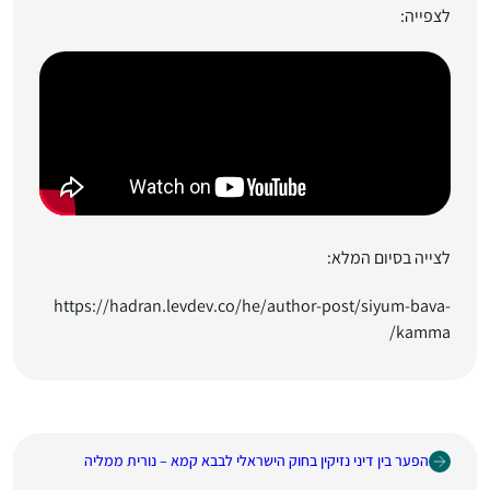
לצפייה:
לצייה בסיום המלא:
https://hadran.levdev.co/he/author-post/siyum-bava-
kamma/
הפער בין דיני נזיקין בחוק הישראלי לבבא קמא – נורית ממליה