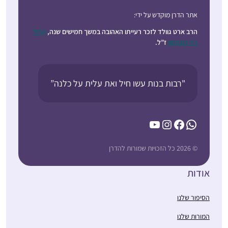
אתר הדרן מוקדש על ידי:
הרב ארט גוולד לזכר רעייתו האהובה במשך חמישים שנה,
קרול
ג’וי רובינסון
ז”ל.
"רבות בנות עשו חיל ואת עלית על כלנה”
YouTube
Instagram
Facebook
WhatsApp
© 2026 כל הזכויות שמורות להדרן
אודות
הסיפור שלנו
המורות שלנו