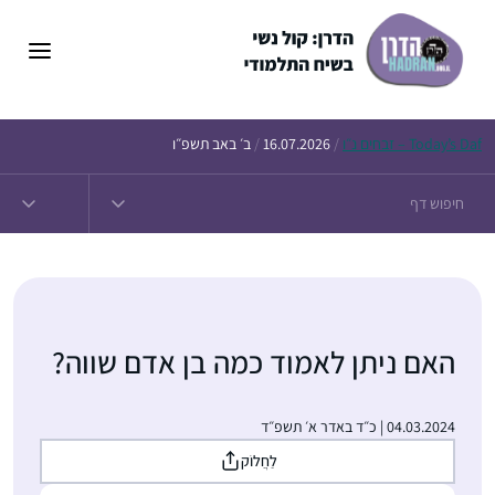
דלג
תוכן
Daf – זבחים נ״ו
Today’s
/
16.07.2026
/
ב׳ באב תשפ״ו
האם ניתן לאמוד כמה בן אדם שווה?
04.03.2024 | כ״ד באדר א׳ תשפ״ד
לַחֲלוֹק