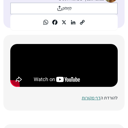
לַחֲלוֹק
להורדת ה
דף מקורות