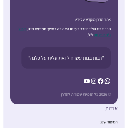
אתר הדרן מוקדש על ידי:
הרב ארט גוולד לזכר רעייתו האהובה במשך חמישים שנה,
קרול
ג’וי רובינסון
ז”ל.
"רבות בנות עשו חיל ואת עלית על כלנה”
YouTube
Instagram
Facebook
WhatsApp
© 2026 כל הזכויות שמורות להדרן
אודות
הסיפור שלנו