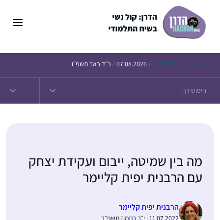
דלג
תוכן
Daf – זבחים נ״ו
Today’s
/
07.08.2026
/
כ״ד באב תשפ״ו
מה בין שמיטה, ייבום ועקידת יצחק
עם הרבנית יפית קליימר
הרבנית יפית קליימר
11.07.2022 | י״ב בתמוז תשפ״ב