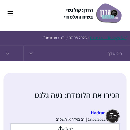
דלג
תוכן
Daf – זבחים נ״ו
Today’s
/
07.08.2026
/
כ״ד באב תשפ״ו
הכירו את הלומדת: נעה גלנט
Hadran
13.02.2022 | י״ב באדר א׳ תשפ״ב
לַחֲלוֹק