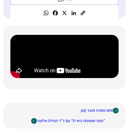
סיום מסכת מועד קטן
"מפני ששמחה היא לו” עם ד”ר תהילה אליצור