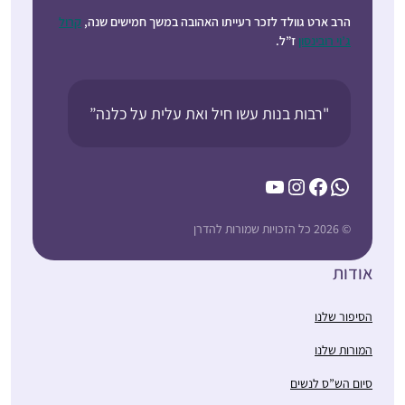
הרב ארט גוולד לזכר רעייתו האהובה במשך חמישים שנה,
קרול
ג’וי רובינסון
ז”ל.
"רבות בנות עשו חיל ואת עלית על כלנה”
YouTube
Instagram
Facebook
WhatsApp
© 2026 כל הזכויות שמורות להדרן
אודות
הסיפור שלנו
המורות שלנו
סיום הש”ס לנשים