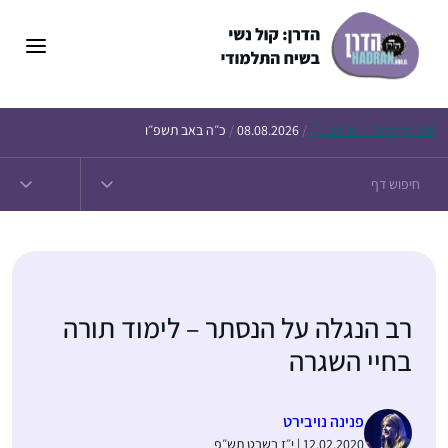
דלג
תוכן
Daf – זבחים נ״ו
Today’s
/
08.08.2026
/
כ״ה באב תשפ״ו
רב הנגלה על הנסתר – לימוד תורה
בחיי השגרה
פנינה נויבירט
12.02.2020 | י״ז בשבט תש״פ