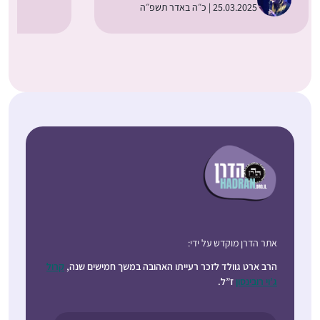
25.03.2025 | כ״ה באדר תשפ״ה
אתר הדרן מוקדש על ידי:
הרב ארט גוולד לזכר רעייתו האהובה במשך חמישים שנה,
קרול
ג’וי רובינסון
ז”ל.