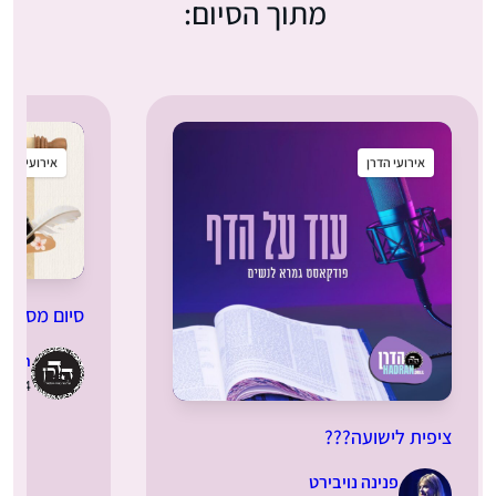
מתוך הסיום:
אירועי הדרן
אירועי הדרן
סיום מסכת 
dran
17.12.2024 | ט
ציפית לישועה???
פנינה נויבירט