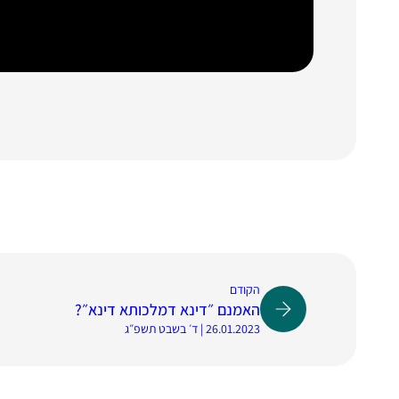
הקודם
האמנם ״דינא דמלכותא דינא״?
26.01.2023 | ד׳ בשבט תשפ״ג