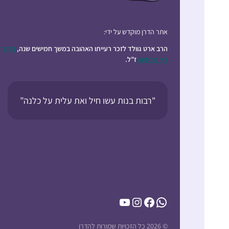
אתר הדרן מוקדש על ידי:
הרב ארט גוולד לזכר רעייתו האהובה במשך חמישים שנה,
קרול
ג’וי רובינסון
ז”ל.
"רבות בנות עשו חיל ואת עלית על כלנה”
YouTube
Instagram
Facebook
WhatsApp
© 2026 כל הזכויות שמורות להדרן