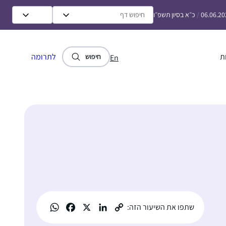
06.06.20
/
כ״א בסיון תשפ״ו
ת
לתרומה
חיפוש
En
שתפו את השיעור הזה: