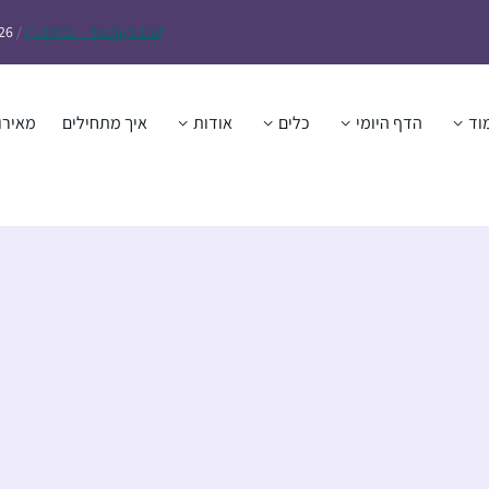
Daf – זבחים נ״ו
Today’s
/
26
וד
הדף היומי
כלים
אודות
איך מתחילים
מאירו