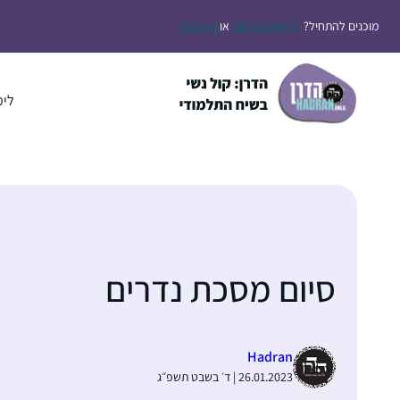
דלג
מוכנים להתחיל?
הירשמו בחינם
או
התחברו
תוכן
לימ
סיום מסכת נדרים
Hadran
26.01.2023 | ד׳ בשבט תשפ״ג