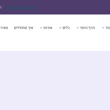
Daf – זבחים נ״ו
Today’s
/
6
וד
הדף היומי
כלים
אודות
איך מתחילים
מאירו