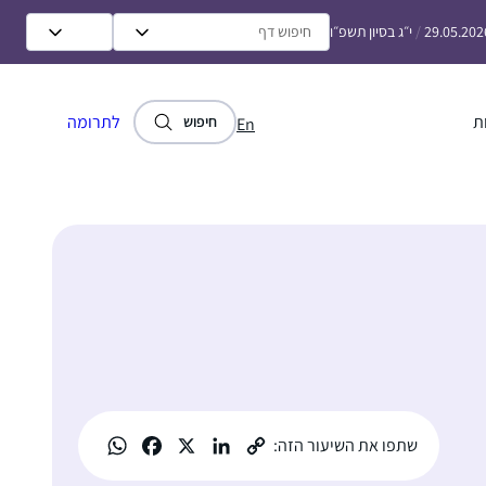
29.05.202
/
י״ג בסיון תשפ״ו
ת
לתרומה
חיפוש
En
שתפו את השיעור הזה: