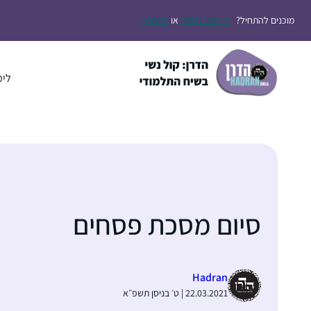
דלג
מוכנים להתחיל?
הירשמו בחינם
או
התחברו
תוכן
לימ
סיום מסכת פסחים
Hadran
22.03.2021 | ט׳ בניסן תשפ״א