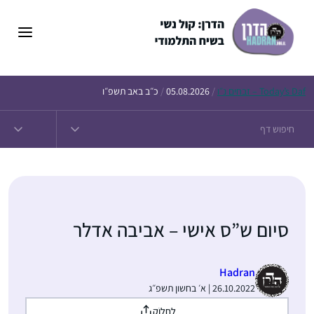
דלג
תוכן
Daf – זבחים נ״ו
Today’s
/
05.08.2026
/
כ״ב באב תשפ״ו
סיום ש”ס אישי – אביבה אדלר
Hadran
26.10.2022 | א׳ בחשון תשפ״ג
לַחֲלוֹק