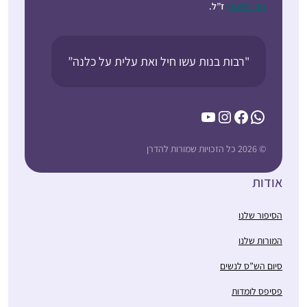
ג’וי רובינסון
ז”ל.
"רבות בנות עשו חיל ואת עלית על כלנה”
YouTube
Instagram
Facebook
WhatsApp
© 2026 כל הזכויות שמורות להדרן
אודות
הסיפור שלנו
המורות שלנו
סיום הש”ס לנשים
פסיפס לומדות