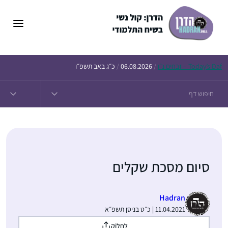
דלג
תוכן
Daf – זבחים נ״ו
Today’s
/
06.08.2026
/
כ״ג באב תשפ״ו
סיום מסכת שקלים
Hadran
11.04.2021 | כ״ט בניסן תשפ״א
לַחֲלוֹק