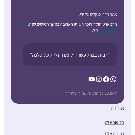
אתר הדרן מוקדש על ידי:
הרב ארט גוולד לזכר רעייתו האהובה במשך חמישים שנה,
קרול
ג’וי רובינסון
ז”ל.
"רבות בנות עשו חיל ואת עלית על כלנה”
YouTube
Instagram
Facebook
WhatsApp
© 2026 כל הזכויות שמורות להדרן
אודות
הסיפור שלנו
המורות שלנו