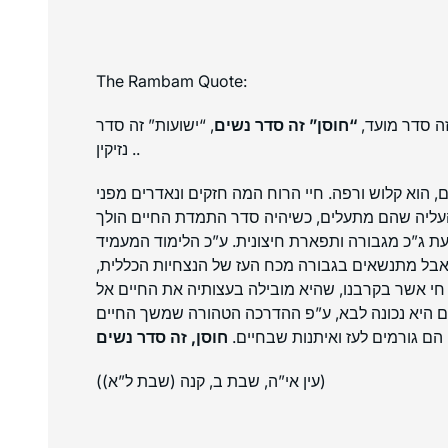
The Rambam Quote:
 זה סדר מועד
“חוסן” זה סדר נשים
, “ישועות” זה סדר
נזיקין ..
, הוא קלוש ורפה. חיי הרוח המה חזקים ונאדרים מפני
והעליה שהם מתעלים, כשיהיה סדר התמדת החיים הולך
ת ג”כ מגבורה ותפארת חיצונית. ע”כ הלימוד המעמיד
, אבל מתנשאים בגבורה מכח העז של הנצחיות הכללית
י אשר בקרבנו, שהיא מובילה בעצותיה את החיים אל
יים היא נכונה לבא, ע”פ ההדרכה הטהורה שמשך החיים
 הם גורמים לעז ואיתנות שבחיים
חוסן, זה סדר נשים
(עין אי”ה, שבת ב, קנה (שבת ל”א))