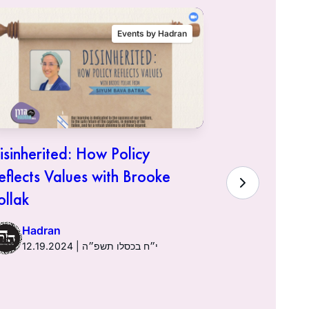
Events by Hadran
isinherited: How Policy
Siyum Mas
eflects Values with Brooke
Hadra
ollak
Hadran
12.19.2024 | י״ח בכסלו תשפ״ה