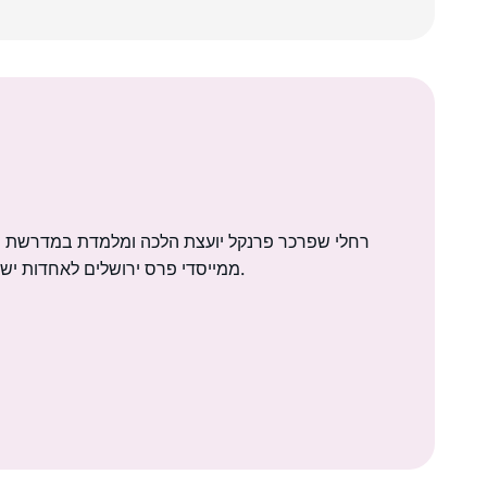
רחלי שפרכר פרנקל יועצת הלכה ומלמדת במדרשת נש
ממייסדי פרס ירושלים לאחדות ישראל ויום האחדות. רחלי אם לשבעה, גרה עם משפחתה בנוף אילון.