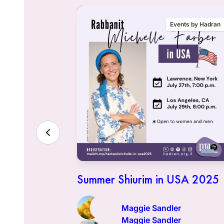
nts by Hadran
Events by Hadran
ality &
lenge
ח׳ באדר ב׳ ת
Summer Shiurim in USA 2025
Maggie Sandler
Maggie Sandler