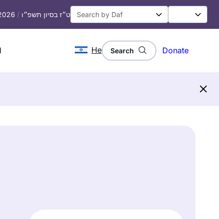
 2026
/
ט״ז בסיון תשפ״ו
He
d
Donate
Search