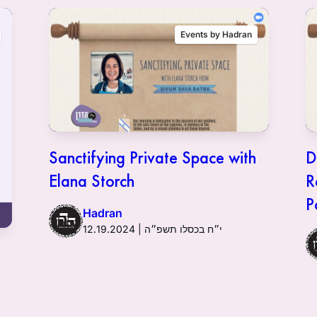
Events by Hadran
Sanctifying Private Space with
D
Elana Storch
R
P
Hadran
12.19.2024 | י״ח בכסלו תשפ״ה