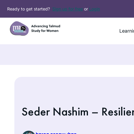
Skip
Ready to get started?
Sign up for free
or
Login
to
content
Learni
Seder Nashim – Resilie