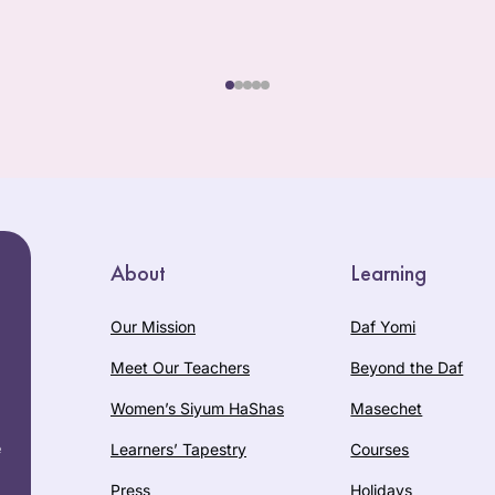
About
Learning
Our Mission
Daf Yomi
Meet Our Teachers
Beyond the Daf
Women’s Siyum HaShas
Masechet
e
Learners’ Tapestry
Courses
Press
Holidays