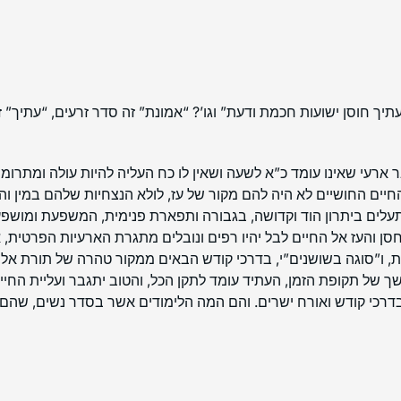
ת עתיך חוסן ישועות חכמת ודעת” וגו’? “אמונת” זה סדר זרעים, “עתיך”
 ארעי שאינו עומד כ”א לשעה ושאין לו כח העליה להיות עולה ומתרומם
החיים החושיים לא היה להם מקור של עז, לולא הנצחיות שלהם במין 
תעלים ביתרון הוד וקדושה, בגבורה ותפארת פנימית, המשפעת ומושפע
חסן והעז אל החיים לבל יהיו רפים ונובלים מתגרת הארעיות הפרטית
ו”סוגה בשושנים”י, בדרכי קודש הבאים ממקור טהרה של תורת אל ח
משך של תקופת הזמן, העתיד עומד לתקן הכל, והטוב יתגבר ועליית הח
בדרכי קודש ואורח ישרים. והם המה הלימודים אשר בסדר נשים, שהם