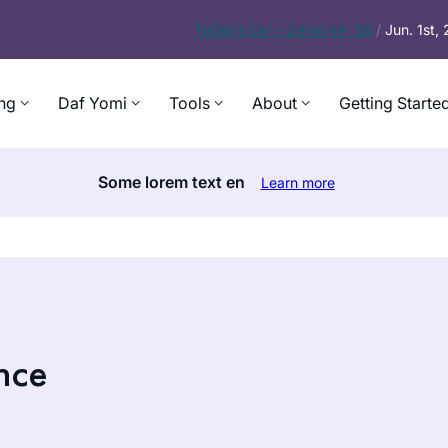
Today’s
Daf – Zevachim 56
/
Jun. 1st,
ng
Daf Yomi
Tools
About
Getting Starte
Some lorem text en
Learn more
nce