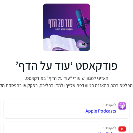
פודקאסט ‘עוד על הדף’
האזיני למגוון שיעורי "עוד על הדף” בפודקאסט.
הפלטפורמת ההאזנה המועדפת עלייך ולמדי בהליכה, בפקק או בהפסקת הק
להקשיב ב
Apple Podcasts
להקשיב ב