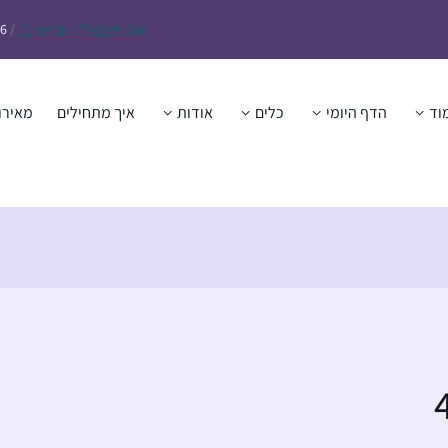
Daf – זבחים נ״ו
Today’s
/
26
וד
הדף היומי
כלים
אודות
איך מתחילים
מאירו