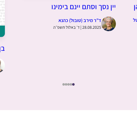
ן
יין נסך וסתם יינם בימינו
ל
ד”ר מירב (טובול) כהנא
28.08.2025 | ד׳ באלול תשפ״ה
בן