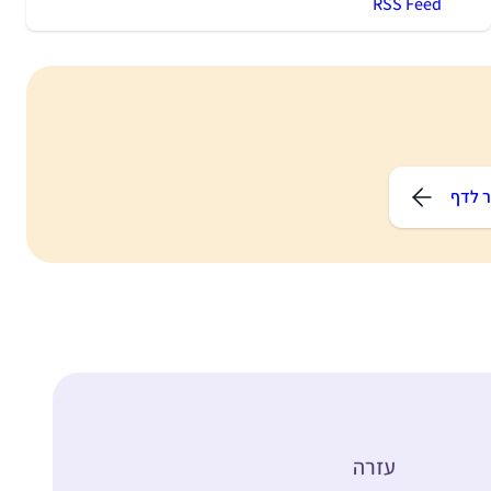
RSS Feed
 לדף
עזרה