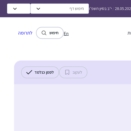
28.05.20
/
י״ב בסיון תשפ״ו
ת
לתרומה
חיפוש
En
לעקוב
לסמן כנלמד