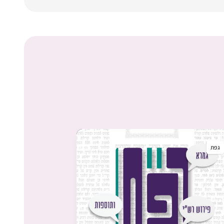
גפת
גפת