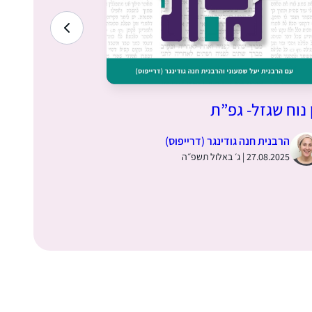
 נוח שגזל- גפ”ת
דבר תורה מ
הרבנית חנה גודינגר (דרייפוס)
הרבנית י
27.08.2025 | ג׳ באלול תשפ״ה
20.08.2025 | כ״ו באב תש