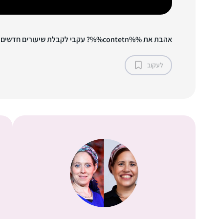
אהבת את %%contetn%%? עקבי לקבלת שיעורים חדשים!
לעקוב