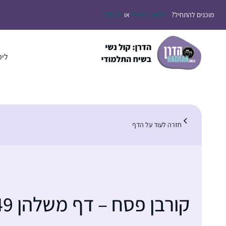
דלג
מוכנים להתחיל?
הירשמו בחינם
או
התחברו
תוכן
לימ
חזרה לעוד על הדף
קורבן פסח – דף משלהן 49