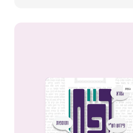
גפת
גפת