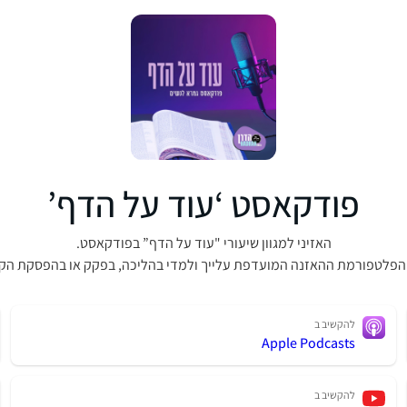
פודקאסט ‘עוד על הדף’
האזיני למגוון שיעורי "עוד על הדף” בפודקאסט.
הפלטפורמת ההאזנה המועדפת עלייך ולמדי בהליכה, בפקק או בהפסקת הק
להקשיב ב
Apple Podcasts
להקשיב ב