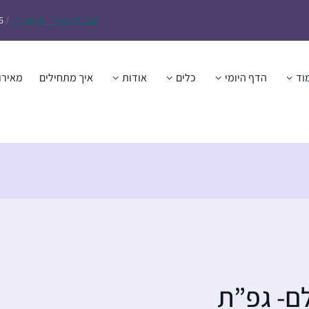
Daf – זבחים נ״ו
Today’s
/
6
וד
הדף היומי
כלים
אודות
איך מתחילים
מאירו
לם- גפ”ת