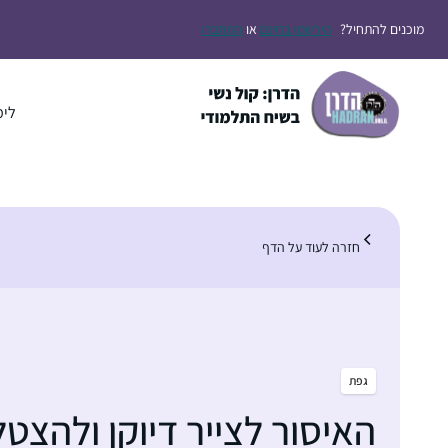
דלג
מוכנים להתחיל?
הירשמו בחינם
או
התחברו
תוכן
לימ
חזרה לעוד על הדף
גפת
האיסור לצייר דיוקן ולהצט