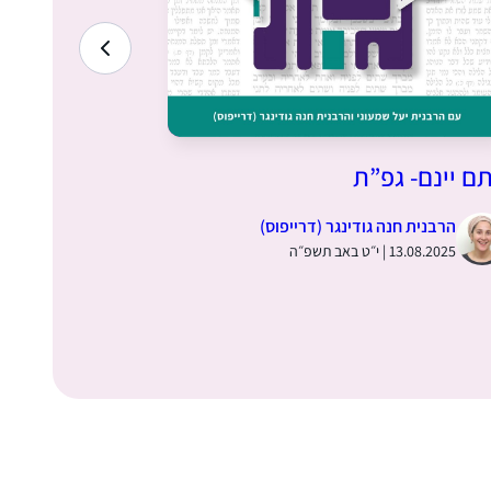
ם יינם- גפ”ת
זה וזה גורם
הרבנית חנה גודינגר (דרייפוס)
הרבנית חנ
13.08.2025 | י״ט באב תשפ״ה
06.08.2025 | י״ב באב תש