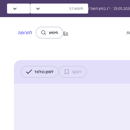
29.05.202
/
י״ג בסיון תשפ״ו
ת
לתרומה
חיפוש
En
לעקוב
לסמן כנלמד