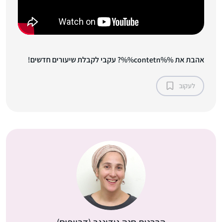
אהבת את %%contetn%%? עקבי לקבלת שיעורים חדשים!
לעקוב