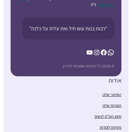
ג’וי רובינסון
ז”ל.
"רבות בנות עשו חיל ואת עלית על כלנה”
YouTube
Instagram
Facebook
WhatsApp
© 2026 כל הזכויות שמורות להדרן
אודות
הסיפור שלנו
המורות שלנו
סיום הש”ס לנשים
פסיפס לומדות