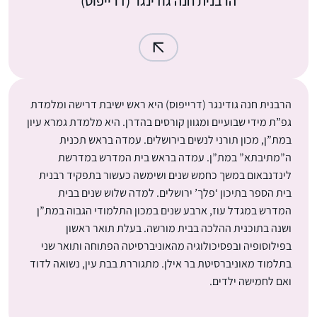
הרבנית חנה גודינגר (דרייפוס)
הרבנית חנה גודינגר (דרייפוס) היא ראש ישיבת דרישה ומלמדת
גפ”ת מידי שבועיים ומגוון קורסים בהדרן. היא מלמדת גמרא עיון
במת”ן, מכון תורני לנשים בירושלים. עמדה בראש תכנית
ה”מתיבתא” במת”ן. עמדה בראש בית המדרש במדרשת
לינדנבאום במשך כחמש שנים ושימשה כעשור בתפקיד רבנית
בית הספר בתיכון ‘פלך’ ירושלים. למדה שלוש שנים בבית
המדרש במגדל עוז, ארבע שנים במכון התלמודי הגבוה במת”ן
ושנה בתוכנית ההלכה בבית מורשה. בעלת תואר ראשון
בפילוסופיה ובפסיכולוגיה מהאוניברסיטה הפתוחה ותואר שני
בתלמוד מאוניברסיטת בר אילן. מתגוררת בבת עין, נשואה לדוד
ואם לחמישה ילדים.