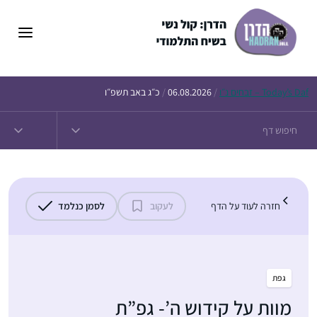
דלג
תוכן
Daf – זבחים נ״ו
Today’s
/
06.08.2026
/
כ״ג באב תשפ״ו
חזרה לעוד על הדף
לעקוב
לסמן כנלמד
גפת
מוות על קידוש ה’- גפ”ת