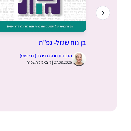
 – גפ”ת
בן נוח שגזל- גפ”ת
הרבנית חנה גודינגר (דרייפוס)
27.08.2025 | ג׳ באלול תשפ״ה