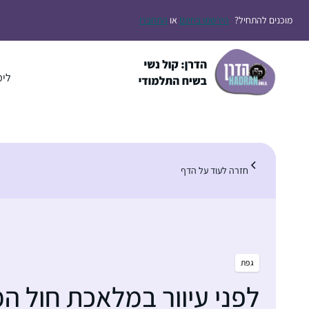
דלג
מוכנים להתחיל?
הירשמו בחינם
או
התחברו
תוכן
לימ
חזרה לעוד על הדף
גפת
לפני עיוור במלאכת חול ה