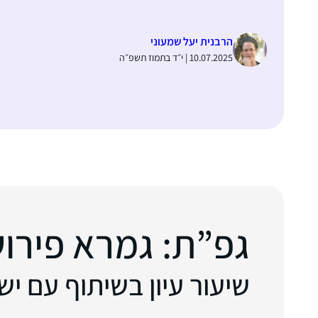
הרבנית יעל שמעוני
10.07.2025 | י״ד בתמוז תשפ״ה
גפ”ת: גמרא פירוש ר
שיעור עיון בשיתוף עם י