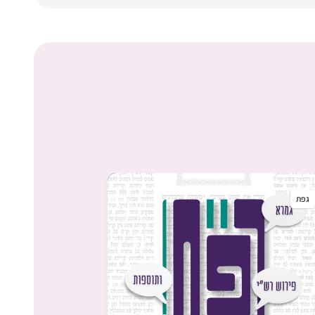
גפת
גפת