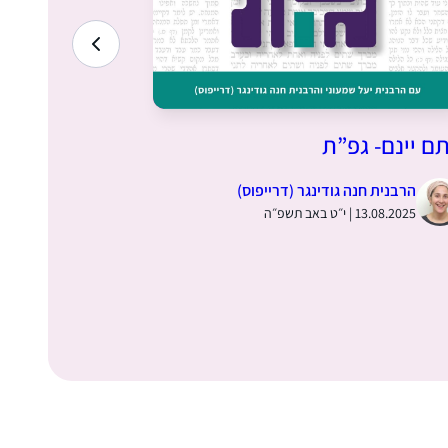
ם יינם- גפ”ת
זה וזה גורם
הרבנית חנה גודינגר (דרייפוס)
הרבנית חנ
13.08.2025 | י״ט באב תשפ״ה
06.08.2025 | י״ב באב תש