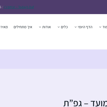
Daf – זבחים נ״ו
Today’s
/
6
וד
הדף היומי
כלים
אודות
איך מתחילים
מאירו
מועד – גפ”ת