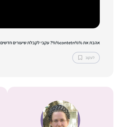
אהבת את %%contetn%%? עקבי לקבלת שיעורים חדשים!
לעקוב