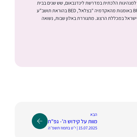
 למנהיגות הלכתית במדרשת לינדנבאום, שש שנים בבית
המדרש במגדל עוז ושנתיים במכון התלמודי הגבוה ‘מת”ן’. בעלת תואר BFA באומנות מהאקדמיה "בצלאל’, BED בהוראת תושב”ע
שראל במכללת הרצוג. מתגוררת באלון שבות, נשואה
הבא
מוות על קידוש ה’- גפ”ת
15.07.2025 | י״ט בתמוז תשפ״ה