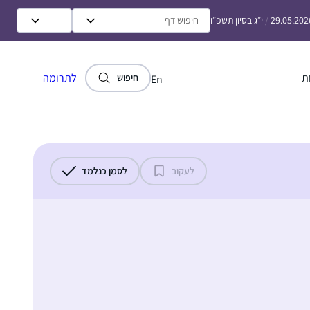
29.05.202
/
י״ג בסיון תשפ״ו
ת
לתרומה
חיפוש
En
לעקוב
לסמן כנלמד