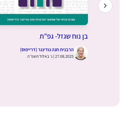
בן נוח שגזל- גפ”ת
ס)
הרבנית חנה גודינגר (דרייפוס)
27.08.2025 | ג׳ באלול תשפ״ה