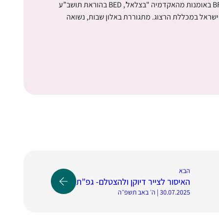
המדרש במגדל עוז ושנתיים במכון התלמודי הגבוה ‘מת”ן’. בעלת תואר BFA באומנות מהאקדמיה "בצלאל’, BED בהוראת תושב”ע
שראל במכללת הרצוג. מתגוררת באלון שבות, נשואה
הבא
האיסור לצייר דיוקן ולהצטלם- גפ”ת
30.07.2025 | ה׳ באב תשפ״ה