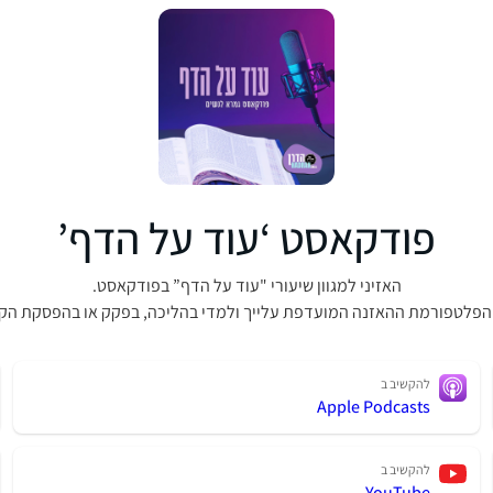
פודקאסט ‘עוד על הדף’
האזיני למגוון שיעורי "עוד על הדף” בפודקאסט.
הפלטפורמת ההאזנה המועדפת עלייך ולמדי בהליכה, בפקק או בהפסקת הק
להקשיב ב
Apple Podcasts
להקשיב ב
YouTube