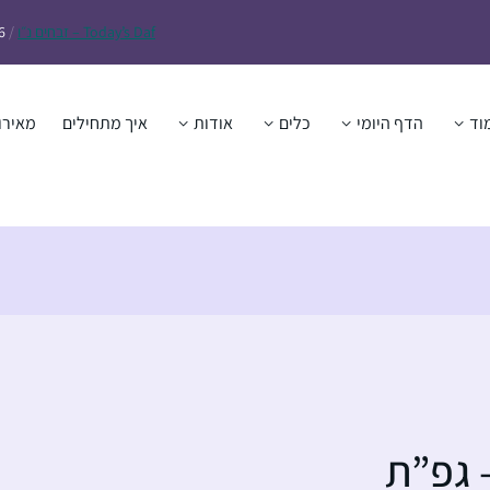
Daf – זבחים נ״ו
Today’s
/
6
וד
הדף היומי
כלים
אודות
איך מתחילים
מאירו
 גפ”ת