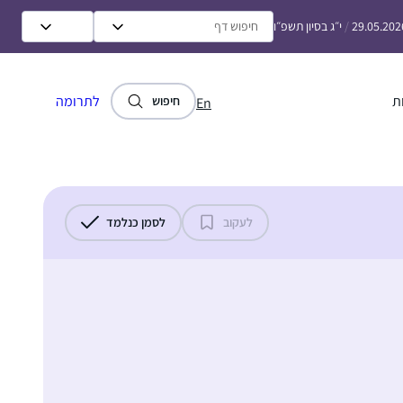
29.05.202
/
י״ג בסיון תשפ״ו
ת
לתרומה
חיפוש
En
לעקוב
לסמן כנלמד