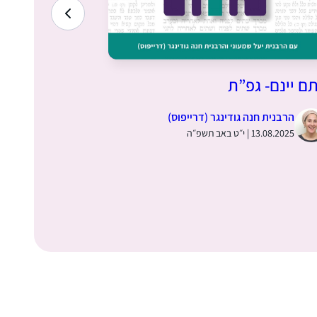
ם יינם- גפ”ת
זה וזה גורם
הרבנית חנה גודינגר (דרייפוס)
הרבנית חנ
13.08.2025 | י״ט באב תשפ״ה
06.08.2025 | י״ב באב תש