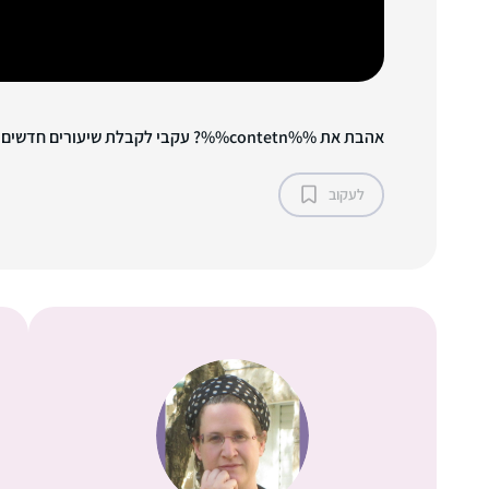
אהבת את %%contetn%%? עקבי לקבלת שיעורים חדשים!
לעקוב