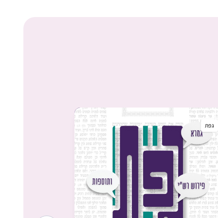
גפת
גפת