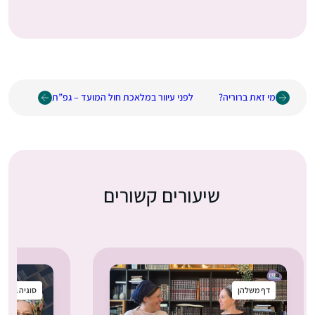
מי זאת ברוריה?
לפני עיוור במלאכת חול המועד – גפ”ת
שיעורים קשורים
דף משלהן
סוגיה בקטנ