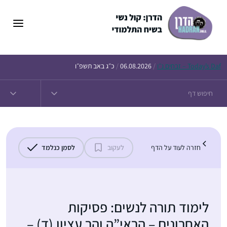
דלג
תוכן
Daf – זבחים נ״ו
Today’s
/
06.08.2026
/
כ״ג באב תשפ״ו
חזרה לעוד על הדף
לעקוב
לסמן כנלמד
לימוד תורה לנשים: פסיקות
האחרונים – הראי”ה והר עציון (ד) –