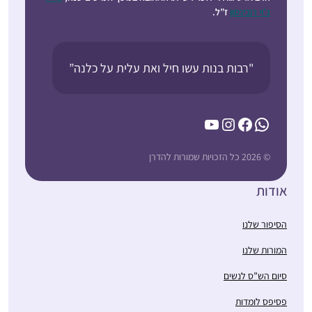
ג’וי רובינסון
ז”ל.
"רבות בנות עשו חיל ואת עלית על כלנה”
YouTube
Instagram
Facebook
WhatsApp
© 2026 כל הזכויות שמורות להדרן
אודות
הסיפור שלנו
המורות שלנו
סיום הש”ס לנשים
פסיפס לומדות