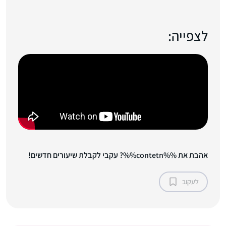
לצפייה:
אהבת את %%contetn%%? עקבי לקבלת שיעורים חדשים!
לעקוב