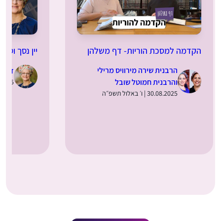
הקדמה למסכת הוריות- דף משלהן
יין נסך וסתם
הרבנית שירה מירוויס מרילי
ד”ר מ
והרבנית חמוטל שובל
28.08.2025 | 
30.08.2025 | ו׳ באלול תשפ״ה