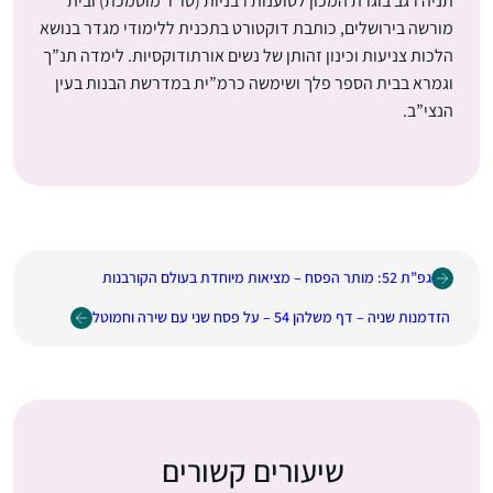
תניה רגב בוגרת המכון לטוענות רבניות (טו”ר מוסמכת) ובית
מורשה בירושלים, כותבת דוקטורט בתכנית ללימודי מגדר בנושא
הלכות צניעות וכינון זהותן של נשים אורתודוקסיות. לימדה תנ”ך
וגמרא בבית הספר פלך ושימשה כרמ”ית במדרשת הבנות בעין
הנצי”ב.
גפ”ת 52: מותר הפסח – מציאות מיוחדת בעולם הקורבנות
הזדמנות שניה – דף משלהן 54 – על פסח שני עם שירה וחמוטל
שיעורים קשורים