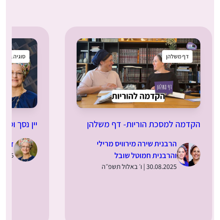
דף משלהן
סוגיה בקטנ
הקדמה למסכת הוריות- דף משלהן
יין נסך וסתם
הרבנית שירה מירוויס מרילי
ד”ר מ
והרבנית חמוטל שובל
28.08.2025 | 
30.08.2025 | ו׳ באלול תשפ״ה