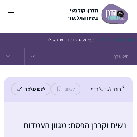
דלג
תוכן
Daf – זבחים נ״ו
Today’s
/
16.07.2026
/
ב׳ באב תשפ״ו
חזרה לעוד על הדף
לעקוב
לסמן כנלמד
נשים וקרבן הפסח: מגוון העמדות