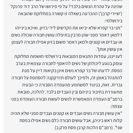
שהינה על טהרת הנשים בלבד? על פי פירושו של הרב דוד פרנקל
(‘שיירי קרבן’) ההכרעה בשאלה זו ‏קשורה במחלוקת שהובאה
בירושלמי:‏
‏”תני בר קפרא שלא יביאו את הקדשים לידי בזיון. ואיכא בינייהו
דלמאן דאמר מפני שהן מרבין בתיפלה עושין חבורה ‏שכולה נשים
או עבדים או קטנים ולמאן דאמר משום בזיון אפילו חבורה לעצמן
אין עושין אותן”.‏
לענייננו, עמדות התנאים המובאות בירושלמי חושפות מחלוקת
עומק בנוגע ליכולתן של נשים להיאסף לחבורה ‏עצמאית בערב
הפסח. לדעתו של בר קפרא נשים אינן בקיאות דיין על מנת
להתנהל באופן זה, ולפיכך לעולם ‏תזדקקנה להסתפח על חבורה
גברית. זאת, בניגוד למשתמע מהעמדה הסבורה כי הבעיה
מתעוררת בחיבור ‏ביניהם ובין העבדים בלבד. להלכה, מובאת
ברמב”ם העמדה המאפשרת לנשים לעשות חבורה העומדת בפני
‏עצמה:‏
‏”אין עושין חבורה נשים ועבדים או קטנים ועבדים מפני שלא תהיה
קלות ראש ביניהן, אבל עושים חבורה כלם נשים ‏אפילו בפסח
שני”. (רמב”ם הלכות קרבן פסח פרק ב)‏