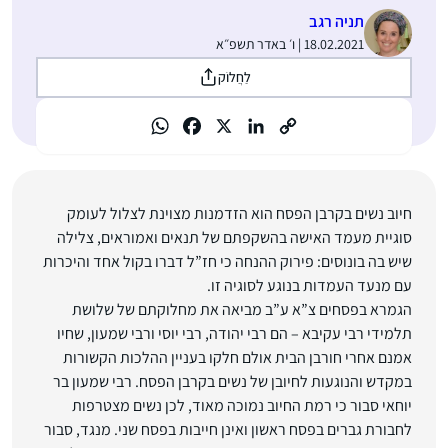
תניה רגב
18.02.2021 | ו׳ באדר תשפ״א
לַחֲלוֹק
חיוב נשים בקרבן הפסח הוא הזדמנות מצוינת לצלול לעומק
סוגיית מעמד האישה בהשקפתם של תנאים ואמוראים, ‏צלילה
שיש בה בונוסים: פירוק ההנחה כי חז”ל דברו בקול אחד והיכרות
עם מנעד העמדות בנוגע לסוגיה זו.‏
הגמרא בפסחים צ”א ע”ב מביאה את מחלוקתם של שלושת
תלמידי רבי עקיבא – הם רבי יהודה, רבי יוסי ורבי ‏שמעון, שחיו
אמנם אחרי חורבן הבית אולם חלקו בעניין ההלכות הקשורות
במקדש והנוגעות לחיובן של נשים בקרבן ‏הפסח. רבי שמעון בר
יוחאי סבור כי רמת החיוב נמוכה מאוד, לכן נשים מצטרפות
לחבורת גברים בפסח ראשון ‏ואינן חייבות בפסח שני. מנגד, סבור