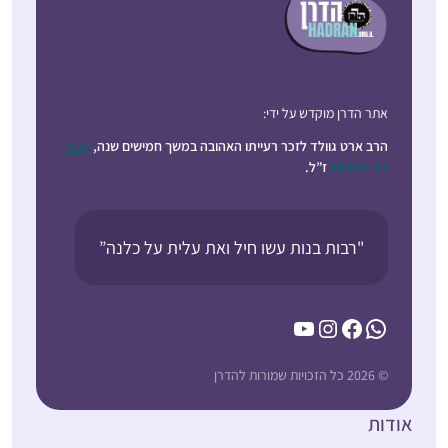
אתר הדרן מוקדש על ידי:
הרב ארט גוולד לזכר רעייתו האהובה במשך חמישים שנה,
קרול
ג’וי רובינסון
ז”ל.
"רבות בנות עשו חיל ואת עלית על כלנה”
YouTube
Instagram
Facebook
WhatsApp
© 2026 כל הזכויות שמורות להדרן
אודות