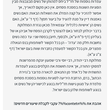
עמדות נוספות של חז”ל ביחס למהותן של נשים מבצבצות מבין
הסוגיות השונות במסכת פסחים. אין כאן מקום ‏להאריך, אך
אפשר להזכיר על קצה המזלג את השאלות הבאות: האם נשים
נאמנות דיין על מנת להעיד על ביעור ‏חמץ? (דף ד’ ע”א), האם
נשים הן ‘אישיות כלכלית’ עצמאית? מכאן נגזרת המחלוקת
בדבר יכולתן לבחור באם ‏להצטרף לקרבן הפסח של אביהן או של
בעליהן (דף פ”ח ע”א), ולבסוף, חיובן בפסח שני: עד כמה נשים
נחשבות ‏חלק מה ‘עדה’ – הן בכל הקשור לשותפותן בנס הגאולה
ממצרים, והן בכל הקשור למעמדן כחברות שוות בעם ‏ישראל (דף
צ”ג ע”א).‏
מחלוקת רבי יהודה, רבי יוסי ורבי שמעון יונקת מהפרשנות
לפסוקי התורה, אך אינה חושפת את הקלפים בנוגע ‏לעמדות
התשתית של כל אחד מן התנאים. לכאורה מדובר ב’גזירת
הכתוב’, ברם, הרחבת היריעה לסוגיות נוספות ‏במסכת פסחים
מלמדת על מגוון גישות חז”ליות בנוגע לכישוריהן של נשים או
בנוגע לשותפות שלהן בעם ישראל. ‏
אהבת את %%contetn%%? עקבי לקבלת שיעורים חדשים!