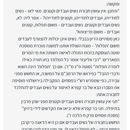
ומקשה: ‏
‏”והתנן: אין עושין חבורת נשים ועבדים וקטנים. מאי לאו – נשים
לחודייהו, ועבדים לחודייהו, וקטנים לחודייהו? – אמר ‏ליה: לא,
נשים ועבדים וקטנים. נשים ועבדים – משום תפלות, קטנים
ועבדים – משום פריצותא”.‏
כאן מסתיים הדיון בבבלי. נשים אינן יכולות להצטרף לעבדים
משום ‘תפלות’ – מונח השולח אותנו למשנה מוכרת ‏ממסכת
סוטה העוסקת בזכות התולה לאישה השותה את מי המרים
המאררים: "רבי אליעזר אומר כל המלמד בתו ‏תורה כאילו
לומדה תפלות” (סוטה פ”ג מ”ד). אם כך ‘תפלות’ הינה השוא
ודברי ההבל” כפירושו של הרמב”ם על ‏המשנה, או החשש מפני
עבירה, כפי שמפרש רש”י בפסחים. המקבילה בירושלמי מוסיפה
את הסברו הבא של בר ‏קפרא לאיסור על נשים ועבדים להתלכד
לחבורה אחת:‏
‏”תני אין עושין חבורה נשים ועבדים וקטנים מפני שהן מרבין
בתיפלה. תני בר קפרא שלא יביאו את הקדשים לידי ‏ביזיון”
(מסכת פסחים פרק ח הלכה ז’).‏
החשש בחבורה של נשים ועבדים אם כן היא הדאגה כי קרבן
הפסח יבוזה – לא יטופל כראוי לו. אך מהו הדין לגבי ‏חבורה