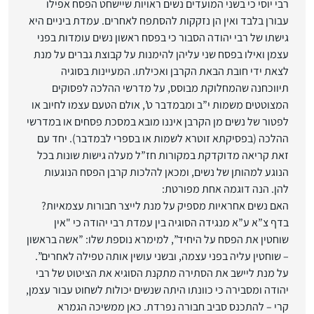
רבי יוסי כי בשני המועדים נשים ראויות שיישחט הפסח אפילו
עבורן בלבד ואין ‏הן נזקקות להסתפח לאחרים. עמדת ביניים היא
גישתו של רבי יהודה הסבור כי בפסח ראשון נשים עומדות בפני
‏עצמן ואילו בפסח שני עליהן להימנות על קבוצת גברים על מנת
לצאת ידי חובת הבאת הקרבן ואכילתו. המעיינות ‏בסוגיה
תיווכחנה שהמחלוקת מבוסס‎,‎‏ על מדרשי ההלכה לפסוקים
המצוטטים משמות י”ב ומבמדבר ט’, אולם ‏הטעם עצמו לחיוב או
לפטור של נשים מן הקרבן איננו מובא במסכת פסחים או במדרשי
ההלכה (בפסיקתא זוטרא ‏לשמות או בספרי לבמדבר). יחד עם
זאת קריאה מדוקדקת במקורות חז”ל מעלה גישות שונות בכל
הנוגע למהותן ‏של נשים, ומכאן להלכות קרבן הפסח הנוגעות
להן. הנה דוגמה אחת מפורטת:‏
האם נשים אחראיות מספיק על מנת לייצר חבורות עצמאיות?‏
בדף צ”א ע”א מנגידה הסוגיה בין עמדת רבי יהודה כי "אין
שוחטין את הפסח על היחיד”, למימרא נוספת שלו: ‏‏”אשה בראשון
– שוחטין עליה בפני עצמה, ובשני עושין אותה טפילה לאחרים”.
על מנת ליישב את הסתירה מתקנת ‏הסוגיא את הציטוט של רבי
יהודה ומסבירה כי כוונתו היתה שנשים יכולות לשחוט עבור עצמן,
קרי – להתכנס סביב ‏חבורה נפרדת. כאן ממשיכה הגמרא