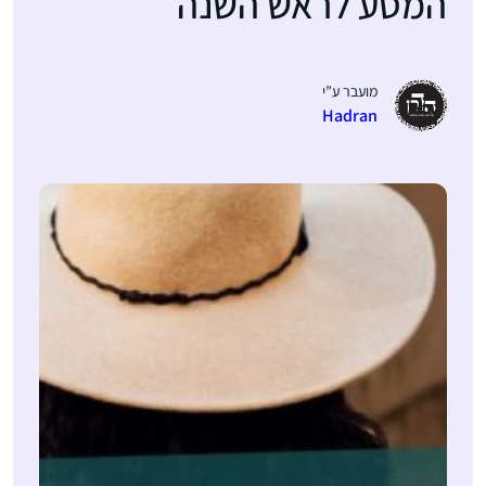
המסע לראש השנה
מועבר ע”י
Hadran