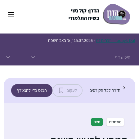
ן
חים נ״ו
Today’s
/
15.07.2026
/
א׳ באב תשפ״ו
חזרה לכל הקורסים
לעקוב
הכנס כדי להצטרף
מובחרים
חינם