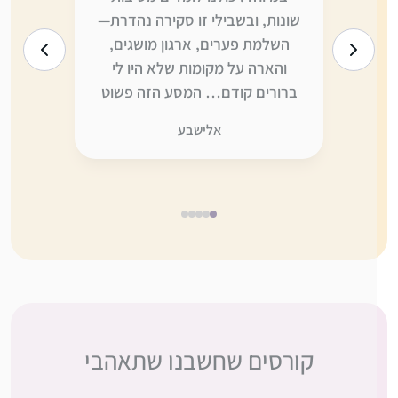
ו
שונות, ובשבילי זו סקירה נהדרת—
היום הי
ה
השלמת פערים, ארגון מושגים,
לדברים ש
והארה על מקומות שלא היו לי
יותר—ומצ
ברורים קודם… המסע הזה פשוט
כדי לקלו
לא היה אותו דבר” בלעדיכן. תודה
אני ממש 
אלישבע
ענקית, כמו תמיד, על ההשקעה
דברים ש
והמסירות.
מחכה בקוצ
5
4
3
2
1
קורסים שחשבנו שתאהבי