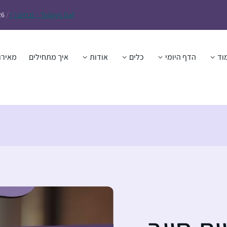
Daf – זבחים נ״ו
Today’s
/
26
וד
הדף היומי
כלים
אודות
איך מתחילים
מאירו