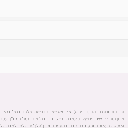
הרבנית חנה גודינגר (דרייפוס) היא ראש ישיבת דרישה ומלמדת גפ”ת מידי ש
מכון תורני לנשים בירושלים. עמדה בראש תכנית ה”מתיבתא” במת”ן. ע
ושימשה כעשור בתפקיד רבנית בית הספר בתיכון ‘פלך’ ירושלים. למדה שלו