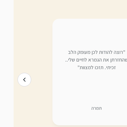
"רוצה להודות לכן מעומק הלב
"תודה על היוזמה ה
החזרתן את הגמרא לחיים שלי..
וערוך להפליא. דרך
זכיתי. תזכו למצוות”
יישר כח לכל העוס
תמרה
גילה