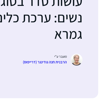
עושות סדר בסוגי
נשים: ערכת כלים
גמרא
מועבר ע”י
הרבנית חנה גודינגר (דרייפוס)