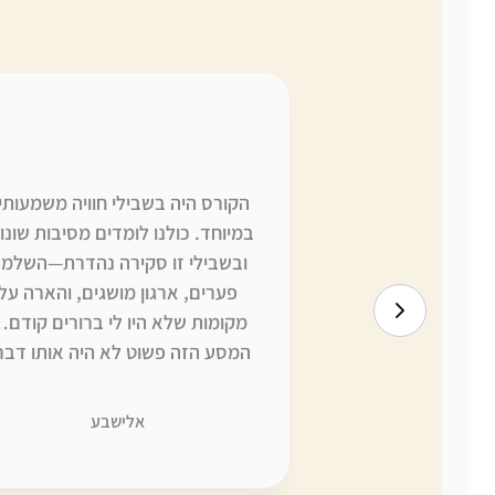
לכם רוצח בשגגה,
הקורס היה בשבילי חוויה משמעותי
התחלתי ללמוד דף שבועי, וסיימתי 2
במיוחד. כולנו לומדים מסיבות שונו
כל ההקדמה הזו
ובשבילי זו סקירה נהדרת—השלמ
למתחילות) היתה
פערים, ארגון מושגים, והארה על
 לי.”
מקומות שלא היו לי ברורים קודם
המסע הזה פשוט לא היה אותו דבר
בלעדיכן. תודה ענקית, כמו תמיד, 
ההשקעה והמסירות.
ונית
אלישבע