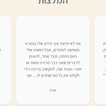
ת
אני לא יודעת איך הידע שלי בגמרא
ת,
משתווה לאחרים, אבל החוויה שלי
ש
ת
היום הייתה, מצד אחד, להאזין
לדברים שאני כבר מכירה פחות או
…
יותר—ומצד שני, להקשיב בריכוז כדי
”
לקלוט את כל מה שחדש לי… אני
על
ממש מתרגשת לבדוק כל מיני דברים
שרשמתי לעצמי 🙂 כבר מחכה
שרה
בקוצר רוח לקורס הבא. תודה רבה!