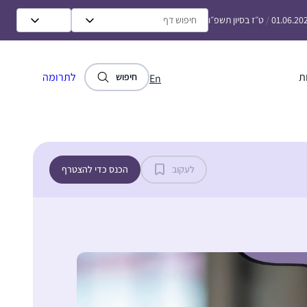
01.06.20
/
ט״ז בסיון תשפ״ו
ת
לתרומה
חיפוש
En
לעקוב
הכנס כדי להצטרף