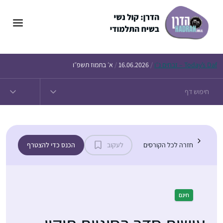
ן
חים נ״ו
Today’s
/
16.06.2026
/
א׳ בתמוז תשפ״ו
חזרה לכל הקורסים
לעקוב
הכנס כדי להצטרף
חינם