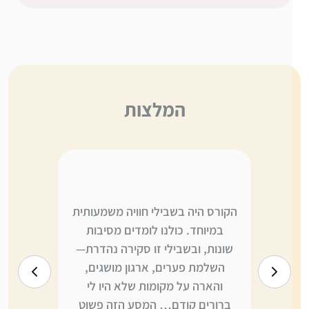
המלצות
ה,
הקורס היה בשבילי חוויה משמעותית
אני לא יו
י
במיוחד. כולנו לומדים מסיבות
משתווה ל
ו
שונות, ובשבילי זו סקירה נהדרת—
היום הי
ה
השלמת פערים, ארגון מושגים,
לדברים ש
והארה על מקומות שלא היו לי
יותר—ומצ
ברורים קודם… המסע הזה פשוט
כדי לקלו