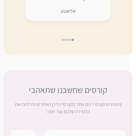
לא היה אותו דבר” בלעדיכן. תודה
אני ממש 
אלישבע
ענקית, כמו תמיד, על ההשקעה
דברים ש
והמסירות.
מחכה בקוצ
5
4
3
2
1
קורסים שחשבנו שתאהבי
נהנית מהקורס ? נסו אחד מקורסי הדרן האחרים והרחיבו את
הלמידה שלכם עוד יותר!