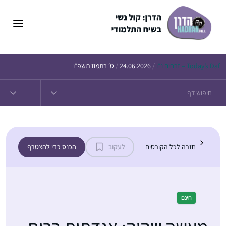
ן
חים נ״ו
Today’s
/
24.06.2026
/
ט׳ בתמוז תשפ״ו
חזרה לכל הקורסים
לעקוב
הכנס כדי להצטרף
חינם