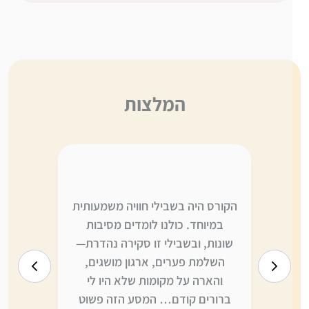
המלצות
ה,
הקורס היה בשבילי חוויה משמעותית
אני לא יו
י
במיוחד. כולנו לומדים מסיבות
משתווה ל
ו
שונות, ובשבילי זו סקירה נהדרת—
היום הי
ה
השלמת פערים, ארגון מושגים,
לדברים ש
והארה על מקומות שלא היו לי
יותר—ומצ
ברורים קודם… המסע הזה פשוט
כדי לקלו